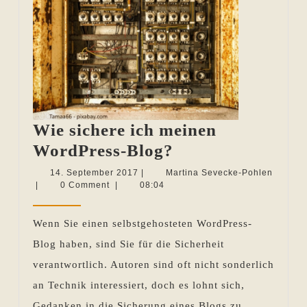
Wie sichere ich meinen
Wie
WordPress-Blog?
sichere
14.
14. September 2017
|
Martina Sevecke-Pohlen
Martina
September
|
0 Comment
|
08:04
ich
Sevecke-
2017
meinen
Pohlen
Wenn Sie einen selbstgehosteten WordPress-
WordPress-
Blog haben, sind Sie für die Sicherheit
Blog?
verantwortlich. Autoren sind oft nicht sonderlich
an Technik interessiert, doch es lohnt sich,
Gedanken in die Sicherung eines Blogs zu