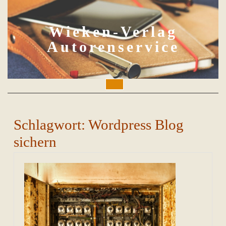
Skip
to
content
Wieken-Verlag
Autorenservice
Open
Button
Schlagwort:
Wordpress Blog
sichern