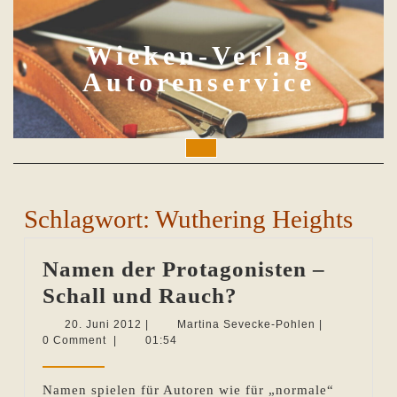
Skip
to
content
Wieken-Verlag
Autorenservice
Open
Button
Schlagwort:
Wuthering Heights
Namen der Protagonisten –
Namen
Schall und Rauch?
der
20.
Martina
20. Juni 2012
|
Martina Sevecke-Pohlen
|
Juni
Sevecke-
0 Comment
|
01:54
Protagonisten
2012
Pohlen
–
Namen spielen für Autoren wie für „normale“