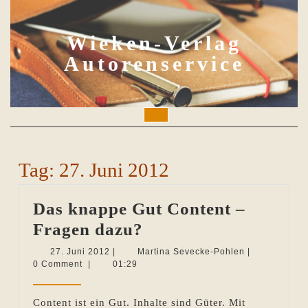
Skip
to
content
Wieken-Verlag
Autorenservice
Open
Button
Tag:
27. Juni 2012
Das knappe Gut Content –
Das
Fragen dazu?
knappe
27.
Martina
27. Juni 2012
|
Martina Sevecke-Pohlen
|
Juni
Sevecke-
0 Comment
|
01:29
Gut
2012
Pohlen
Content
Content ist ein Gut. Inhalte sind Güter. Mit