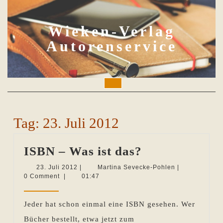
Skip
to
content
Wieken-Verlag
Autorenservice
Open
Button
Tag:
23. Juli 2012
ISBN
ISBN – Was ist das?
–
23.
Martina
23. Juli 2012
|
Martina Sevecke-Pohlen
|
Juli
Sevecke-
0 Comment
|
01:47
Was
2012
Pohlen
ist
Jeder hat schon einmal eine ISBN gesehen. Wer
das?
Bücher bestellt, etwa jetzt zum