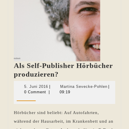
Als Self-Publisher Hörbücher
Als
produzieren?
Self-
5.
Martina
5. Juni 2016
|
Martina Sevecke-Pohlen
|
Publisher
Juni
Sevecke-
0 Comment
|
09:19
2016
Pohlen
Hörbücher
produzieren?
Hörbücher sind beliebt: Auf Autofahrten,
während der Hausarbeit, im Krankenbett und an