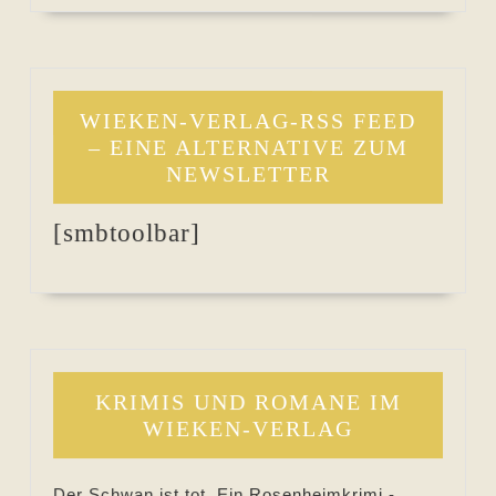
WIEKEN-VERLAG-RSS FEED
– EINE ALTERNATIVE ZUM
NEWSLETTER
[smbtoolbar]
KRIMIS UND ROMANE IM
WIEKEN-VERLAG
Der Schwan ist tot. Ein Rosenheimkrimi -