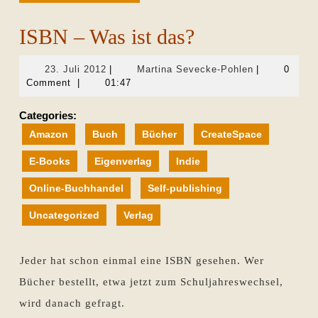
ISBN – Was ist das?
23.
Martina
23. Juli 2012
|
Martina Sevecke-Pohlen
|
0
Juli
Sevecke-
Comment
|
01:47
2012
Pohlen
Categories:
Amazon
Buch
Bücher
CreateSpace
E-Books
Eigenverlag
Indie
Online-Buchhandel
Self-publishing
Uncategorized
Verlag
Jeder hat schon einmal eine ISBN gesehen. Wer
Bücher bestellt, etwa jetzt zum Schuljahreswechsel,
wird danach gefragt.