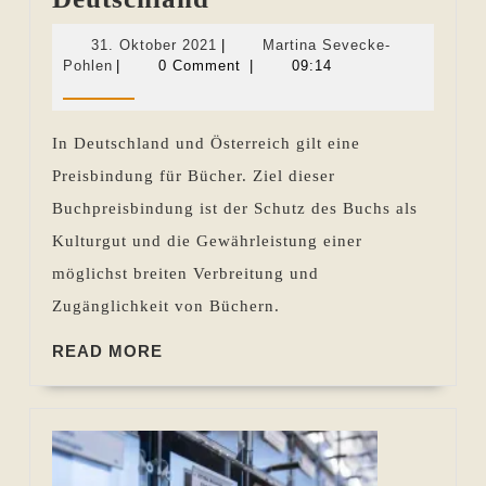
für
31.
31. Oktober 2021
|
Martina Sevecke-
Bücher
Martina
Oktober
Pohlen
|
0 Comment
|
09:14
Sevecke-
2021
in
Pohlen
Deutschland
In Deutschland und Österreich gilt eine
Preisbindung für Bücher. Ziel dieser
Buchpreisbindung ist der Schutz des Buchs als
Kulturgut und die Gewährleistung einer
möglichst breiten Verbreitung und
Zugänglichkeit von Büchern.
READ
READ MORE
MORE