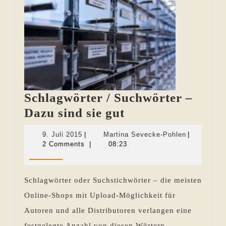
Schlagwörter / Suchwörter –
Schlagwörter
Dazu sind sie gut
/
9.
Martina
9. Juli 2015
|
Martina Sevecke-Pohlen
|
Suchwörter
Juli
Sevecke-
2 Comments
|
08:23
2015
Pohlen
–
Dazu
Schlagwörter oder Suchstichwörter – die meisten
sind
Online-Shops mit Upload-Möglichkeit für
sie
Autoren und alle Distributoren verlangen eine
gut
festgelegte Anzahl von diesen Wörtern.