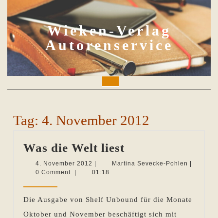
Skip
to
content
Wieken-Verlag
Autorenservice
Open
Button
Tag:
4. November 2012
Was
Was die Welt liest
die
4.
Martina
4. November 2012
|
Martina Sevecke-Pohlen
|
November
Sevecke-
0 Comment
|
01:18
Welt
2012
Pohlen
liest
Die Ausgabe von Shelf Unbound für die Monate
Oktober und November beschäftigt sich mit