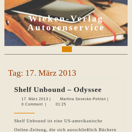
Skip
to
content
Wieken-Verlag
Autorenservice
Open
Button
Tag:
17. März 2013
Shelf
Shelf Unbound – Odyssee
Unboun
17.
Martina
17. März 2013
|
Martina Sevecke-Pohlen
|
März
Sevecke-
0 Comment
|
01:25
–
2013
Pohlen
Odyssee
Shelf Unbound ist eine US-amerikanische
Online-Zeitung, die sich ausschließlich Büchern