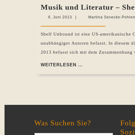
Musik und Literatur – She
6.
6. Juni 2013
|
Martina Sevecke-Pohle
Juni
2013
Shelf Unbound ist eine US-amerikanische On
unabhängiger Autoren befasst. In diesem ä
2013 befasst sich mit dem Zusammenhang v
WEITERLESEN
WEITERLESEN ...
...
Was Suchen Sie?
Folg
Soz