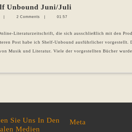
Musik
lf Unbound Juni/Juli
und
Martina
n
|
2 Comments
|
01:57
Literatur
Sevecke-
Pohlen
–
line-Literaturzeitschrift, die sich ausschließlich mit den Pro
Shelf
lteren Post habe ich Shelf-Unbound ausführlicher vorgestellt.
Unbound
on Musik und Literatur. Viele der vorgestellten Bücher wurd
Juni/Juli
en Sie Uns In Den
Meta
ialen Medien