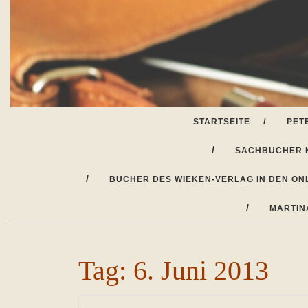
Skip
to
content
STARTSEITE
PET
SACHBÜCHER 
BÜCHER DES WIEKEN-VERLAG IN DEN ON
MARTIN
Tag:
6. Juni 2013