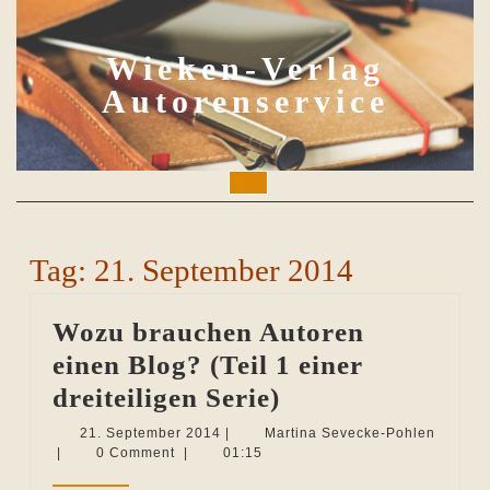
Skip
to
content
Wieken-Verlag
Autorenservice
Open
Button
Tag:
21. September 2014
Wozu brauchen Autoren
einen Blog? (Teil 1 einer
Wozu
dreiteiligen Serie)
brauchen
21.
21. September 2014
|
Martina Sevecke-Pohlen
Martina
September
|
0 Comment
|
01:15
Autoren
Sevecke-
2014