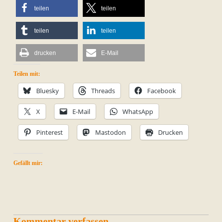
teilen
teilen
teilen
teilen
drucken
E-Mail
Teilen mit:
Bluesky
Threads
Facebook
X
E-Mail
WhatsApp
Pinterest
Mastodon
Drucken
Gefällt mir:
Kommentar verfassen