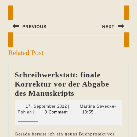
Beitragsnavigation
PREVIOUS
NEXT
Previous
Next
post:
post:
Related Post
Schreibwerkstatt: finale
Korrektur vor der Abgabe
Schreibwerkstatt
des Manuskripts
finale
17.
17. September 2012
|
Martina Sevecke-
Korrektur
Martina
September
Pohlen
|
0 Comment
|
10:55
Sevecke-
2012
vor
Pohlen
der
Gerade bereite ich ein neues Buchprojekt vor.