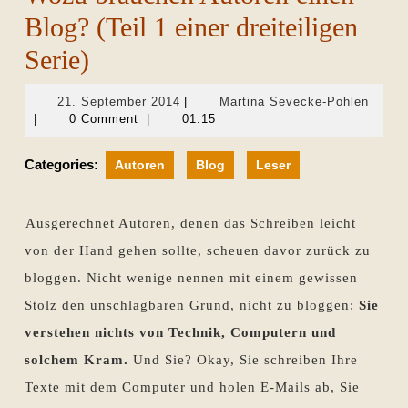
Blog? (Teil 1 einer dreiteiligen
Serie)
21.
Martin
21. September 2014
|
Martina Sevecke-Pohlen
September
Sevec
|
0 Comment
|
01:15
2014
Pohle
Categories:
Autoren
Blog
Leser
Ausgerechnet Autoren, denen das Schreiben leicht
von der Hand gehen sollte, scheuen davor zurück zu
bloggen. Nicht wenige nennen mit einem gewissen
Stolz den unschlagbaren Grund, nicht zu bloggen:
Sie
verstehen nichts von Technik, Computern und
solchem Kram.
Und Sie? Okay, Sie schreiben Ihre
Texte mit dem Computer und holen E-Mails ab, Sie