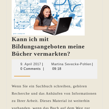
Kann ich mit
Bildungsangeboten meine
Kann
Bücher vermarkten?
ich
9.
Martina
9. April 2017
|
Martina Sevecke-Pohlen
|
mit
April
Sevecke-
0 Comments
|
09:18
2017
Pohlen
Bildungsange
meine
Wenn Sie ein Sachbuch schreiben, gehören
Bücher
Recherche und das Anhäufen von Informationen
vermarkten?
zu Ihrer Arbeit. Dieses Material ist weiterhin
vorhanden, wenn das Buch auf dem Weg zur