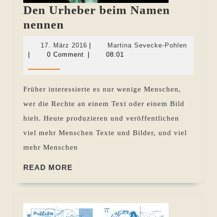
Den Urheber beim Namen
Den
nennen
Urheber
17.
Martina
17. März 2016
|
Martina Sevecke-Pohlen
beim
März
Sevecke
|
0 Comment
|
08:01
2016
Pohlen
Namen
nennen
Früher interessierte es nur wenige Menschen,
wer die Rechte an einem Text oder einem Bild
hielt. Heute produzieren und veröffentlichen
viel mehr Menschen Texte und Bilder, und viel
mehr Menschen
READ
READ MORE
MORE