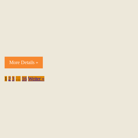
More Details »
1
2
3
…
16
Weiter »