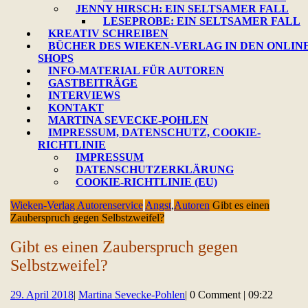
JENNY HIRSCH: EIN SELTSAMER FALL
LESEPROBE: EIN SELTSAMER FALL
KREATIV SCHREIBEN
BÜCHER DES WIEKEN-VERLAG IN DEN ONLINE
SHOPS
INFO-MATERIAL FÜR AUTOREN
GASTBEITRÄGE
INTERVIEWS
KONTAKT
MARTINA SEVECKE-POHLEN
IMPRESSUM, DATENSCHUTZ, COOKIE-
RICHTLINIE
IMPRESSUM
DATENSCHUTZERKLÄRUNG
COOKIE-RICHTLINIE (EU)
CLOSE
Wieken-Verlag Autorenservice
Angst
,
Autoren
Gibt es einen
BUTTON
Zauberspruch gegen Selbstzweifel?
Gibt es einen Zauberspruch gegen
Selbstzweifel?
29.
Martina
29. April 2018
|
Martina Sevecke-Pohlen
|
0 Comment
|
09:22
April
Sevecke-