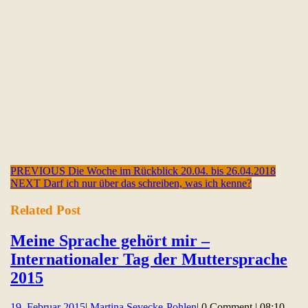
Beitragsnavigation
Previous
PREVIOUS
Die Woche im Rückblick 20.04. bis 26.04.2018
Next
post:
NEXT
Darf ich nur über das schreiben, was ich kenne?
post:
Related Post
Meine Sprache gehört mir –
Internationaler Tag der Muttersprache
Meine
2015
Sprache
19.
Martina
19. Februar 2015
|
Martina Sevecke-Pohlen
|
0 Comment
|
08:10