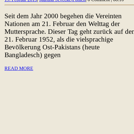
gehört
Februar
Sevecke-
mir
2015
Pohlen
Seit dem Jahr 2000 begehen die Vereinten
–
Nationen am 21. Februar den Welttag der
Internationaler
Muttersprache. Dieser Tag geht zurück auf de
Tag
21. Februar 1952, als die vielsprachige
der
Bevölkerung Ost-Pakistans (heute
Muttersprache
Bangladesch) gegen
2015
READ
READ MORE
MORE