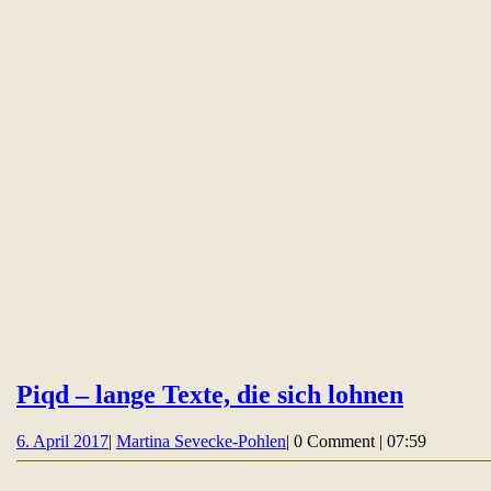
Piqd
Piqd – lange Texte, die sich lohnen
–
6.
Martina
6. April 2017
|
Martina Sevecke-Pohlen
|
0 Comment
|
07:59
lange
April
Sevecke-
Texte,
2017
Pohlen