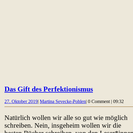
Das
Das Gift des Perfektionismus
Gift
27.
Martina
27. Oktober 2019
|
Martina Sevecke-Pohlen
|
0 Comment
|
09:32
des
Oktober
Sevecke-
Perfektionis
2019
Pohlen
Natürlich wollen wir alle so gut wie möglich
schreiben. Nein, insgeheim wollen wir die