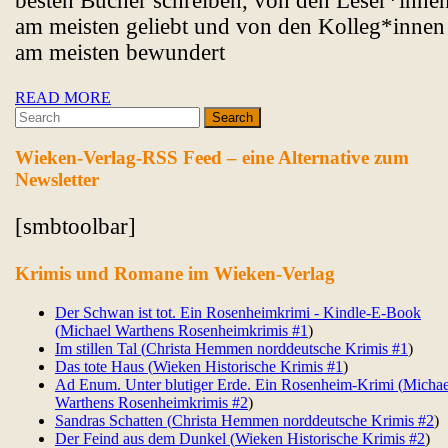
besten Bücher schreiben, von den Leser*inne
am meisten geliebt und von den Kolleg*innen
am meisten bewundert
READ
READ MORE
Search
MORE
for:
Wieken-Verlag-RSS Feed – eine Alternative zum
Newsletter
[smbtoolbar]
Krimis und Romane im Wieken-Verlag
Der Schwan ist tot. Ein Rosenheimkrimi - Kindle-E-Book
(
Michael Warthens Rosenheimkrimis #
1
)
Im stillen Tal (
Christa Hemmen norddeutsche Krimis #
1
)
Das tote Haus (
Wieken Historische Krimis #
1
)
Ad Enum. Unter blutiger Erde. Ein Rosenheim-Krimi (
Michae
Warthens Rosenheimkrimis #
2
)
Sandras Schatten (
Christa Hemmen norddeutsche Krimis #
2
)
Der Feind aus dem Dunkel (
Wieken Historische Krimis #
2
)