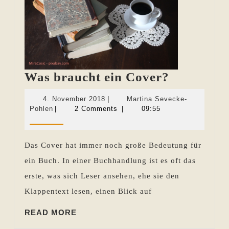
Was
Was braucht ein Cover?
braucht
4.
4. November 2018
|
Martina Sevecke-
ein
Martina
November
Pohlen
|
2 Comments
|
09:55
Sevecke-
2018
Cover?
Pohlen
Das Cover hat immer noch große Bedeutung für
ein Buch. In einer Buchhandlung ist es oft das
erste, was sich Leser ansehen, ehe sie den
Klappentext lesen, einen Blick auf
READ
READ MORE
MORE