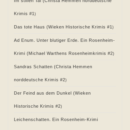
Im stillen Tal (
Christa Hemmen norddeutsche
Krimis #
1
)
Das tote Haus (
Wieken Historische Krimis #
1
)
Ad Enum. Unter blutiger Erde. Ein Rosenheim-
Krimi (
Michael Warthens Rosenheimkrimis #
2
)
Sandras Schatten (
Christa Hemmen
norddeutsche Krimis #
2
)
Der Feind aus dem Dunkel (
Wieken
Historische Krimis #
2
)
Leichenschatten. Ein Rosenheim-Krimi