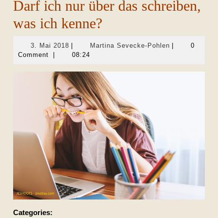
Darf ich nur über das schreiben,
was ich kenne?
3.
Martina
3. Mai 2018
|
Martina Sevecke-Pohlen
|
0
Mai
Sevecke-
Comment
|
08:24
2018
Pohlen
Categories: