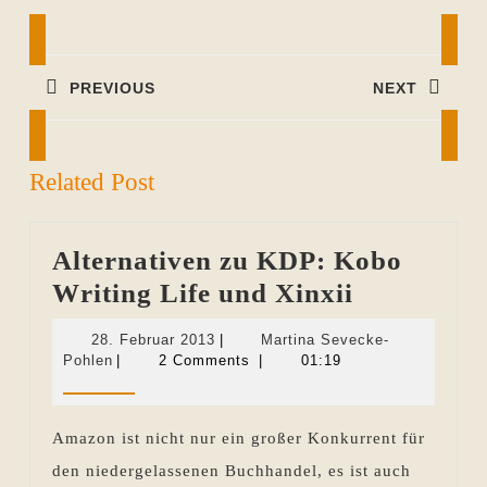
Beitragsnavigation
PREVIOUS
NEXT
Previous
Next
post:
post:
Related Post
Alternativen zu KDP: Kobo
Alternativ
Writing Life und Xinxii
zu
28.
28. Februar 2013
|
Martina Sevecke-
KDP:
Martina
Februar
Pohlen
|
2 Comments
|
01:19
Sevecke-
2013
Kobo
Pohlen
Writing
Amazon ist nicht nur ein großer Konkurrent für
Life
den niedergelassenen Buchhandel, es ist auch