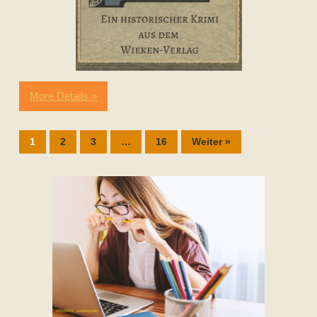
More Details »
1
2
3
…
16
Weiter »