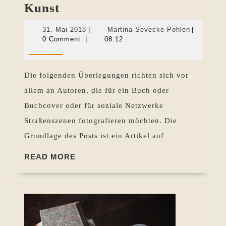
Das
Kunst
Recht
31.
Martina
31. Mai 2018
|
Martina Sevecke-Pohlen
|
am
Mai
Sevecke-
0 Comment
|
08:12
2018
Pohlen
eigenen
Bild
Die folgenden Überlegungen richten sich vor
und
allem an Autoren, die für ein Buch oder
das
Buchcover oder für soziale Netzwerke
höhere
Straßenszenen fotografieren möchten. Die
Interesse
Grundlage des Posts ist ein Artikel auf
der
Kunst
READ
READ MORE
MORE