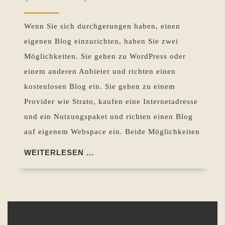
–
Sevecke-
2014
Einen
Pohlen
Wenn Sie sich durchgerungen haben, einen
kostenlosen
eigenen Blog einzurichten, haben Sie zwei
Blog
Möglichkeiten. Sie gehen zu WordPress oder
bei
einem anderen Anbieter und richten einen
WordPress
kostenlosen Blog ein. Sie gehen zu einem
erstellen
Provider wie Strato, kaufen eine Internetadresse
(Teil
und ein Nutzungspaket und richten einen Blog
2
auf eigenem Webspace ein. Beide Möglichkeiten
der
Miniserie)
WEITERLESEN
WEITERLESEN ...
...