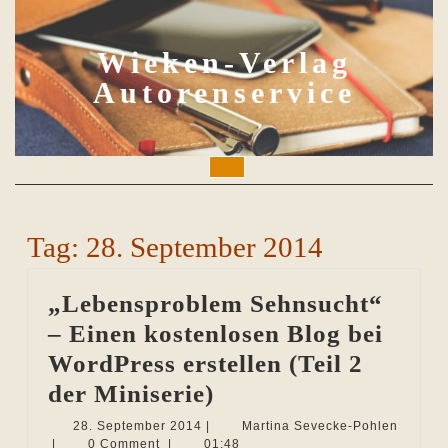
Skip
to
content
Wieken-Verlag
Autorenservice
Open
Button
Tag:
28. September 2014
„Lebensproblem Sehnsucht“
– Einen kostenlosen Blog bei
WordPress erstellen (Teil 2
„Lebensproblem
der Miniserie)
Sehnsucht“
28.
28. September 2014
|
Martina Sevecke-Pohlen
Martina
September
|
0 Comment
|
01:48