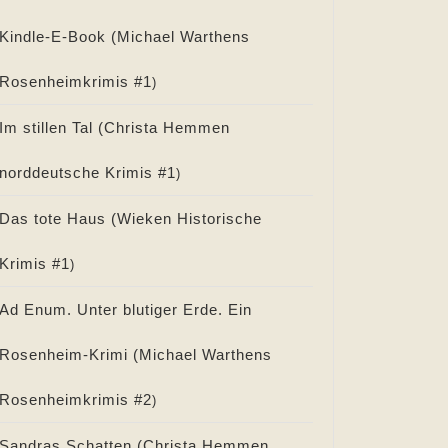
Kindle-E-Book (
Michael Warthens
Rosenheimkrimis #
1
)
Im stillen Tal (
Christa Hemmen
norddeutsche Krimis #
1
)
Das tote Haus (
Wieken Historische
Krimis #
1
)
Ad Enum. Unter blutiger Erde. Ein
Rosenheim-Krimi (
Michael Warthens
Rosenheimkrimis #
2
)
Sandras Schatten (
Christa Hemmen