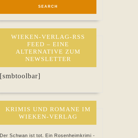
WIEKEN-VERLAG-RSS
FEED – EINE
ALTERNATIVE ZUM
NEWSLETTER
[smbtoolbar]
KRIMIS UND ROMANE IM
WIEKEN-VERLAG
Der Schwan ist tot. Ein Rosenheimkrimi -