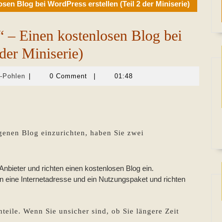
n Blog bei WordPress erstellen (Teil 2 der Miniserie)
 – Einen kostenlosen Blog bei
 der Miniserie)
Martina
-Pohlen
|
0 Comment
|
01:48
Sevecke-
Pohlen
genen Blog einzurichten, haben Sie zwei
bieter und richten einen kostenlosen Blog ein.
n eine Internetadresse und ein Nutzungspaket und richten
eile. Wenn Sie unsicher sind, ob Sie längere Zeit