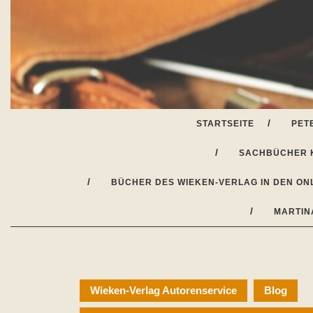
Skip
to
content
STARTSEITE
PET
SACHBÜCHER 
BÜCHER DES WIEKEN-VERLAG IN DEN ON
MARTIN
Wieken-Verlag Autorenservice
Blog