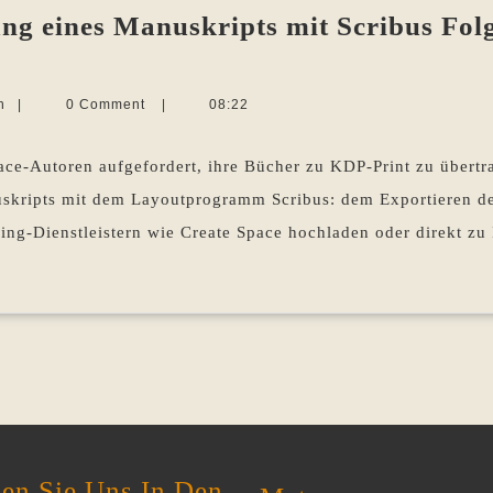
ng eines Manuskripts mit Scribus Folg
Martina
n
|
0 Comment
|
08:22
Sevecke-
Pohlen
rung
ace-Autoren aufgefordert, ihre Bücher zu KDP-Print zu über
nuskripts mit dem Layoutprogramm Scribus: dem Exportieren 
pts
ng-Dienstleistern wie Create Space hochladen oder direkt zu 
age
en Sie Uns In Den