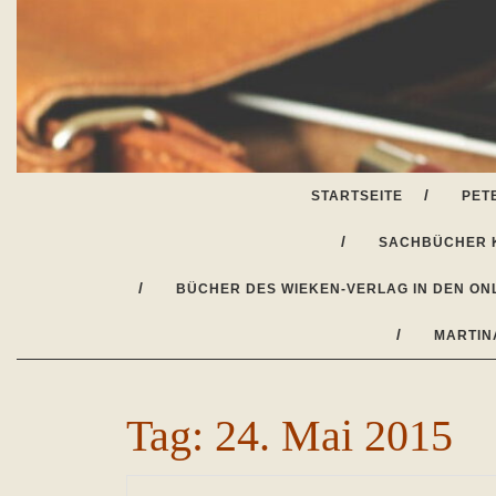
Skip
to
content
STARTSEITE
PET
SACHBÜCHER 
BÜCHER DES WIEKEN-VERLAG IN DEN ON
MARTIN
Tag:
24. Mai 2015