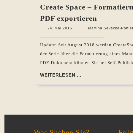
Create Space – Formatieru
Create
PDF exportieren
Space
24.
24. Mai 2015
|
Martina Sevecke-Pohle
–
Mai
2015
Formatie
Update: Seit August 2018 werden CreateSp
eines
der Serie über die Formatierung eines Ma
Manuskri
PDF-Dokument können Sie bei Self-Publishi
mit
WEITERLESEN
WEITERLESEN ...
Scribus
...
Folge
8:
Die
Druckvorl
als
PDF
Was Suchen Sie?
Folg