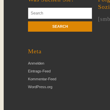
exportier
Soz
Search
for:
[smb
Meta
Anmelden
Eintrags-Feed
Kommentar-Feed
WordPress.org