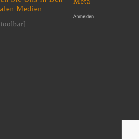
Meta
en
ialen Medien
Anmelden
toolbar]