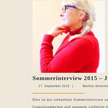
Sommerinterview 2015 – 
17.
17. September 2015
|
Martina Seveck
September
2015
Dies ist das siebzehnte Sommerinterview a
Gemeinsamkeiten und sammeln vielleicht de