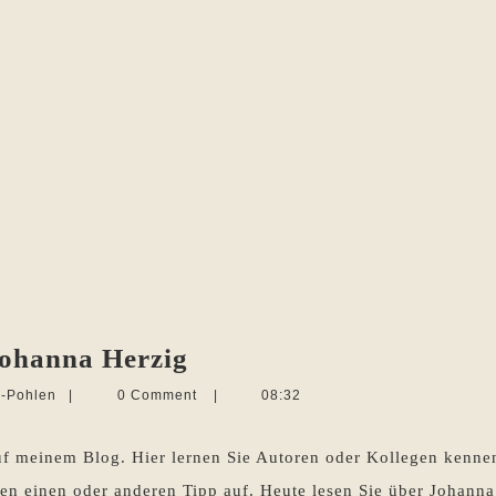
Sommerinterview
Johanna Herzig
2015
Martina
e-Pohlen
|
0 Comment
|
08:32
–
Sevecke-
Pohlen
Johanna
uf meinem Blog. Hier lernen Sie Autoren oder Kollegen kenne
Herzig
n einen oder anderen Tipp auf. Heute lesen Sie über Johann