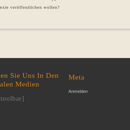
exte veröffentlichen wollen?
en Sie Uns In Den
Meta
ialen Medien
Anmelden
toolbar]