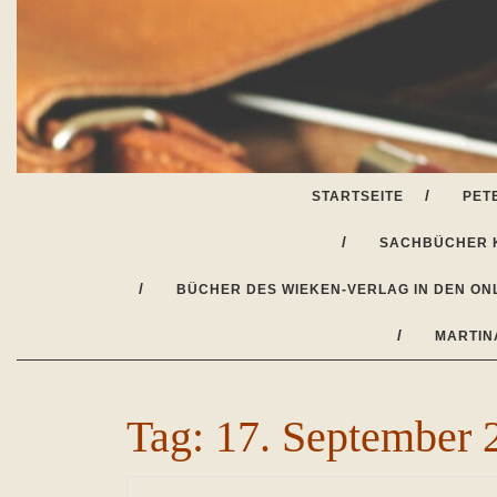
Skip
to
content
STARTSEITE
PET
SACHBÜCHER 
BÜCHER DES WIEKEN-VERLAG IN DEN ON
MARTIN
Tag:
17. September 