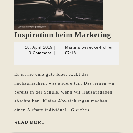
Inspir
Inspiration beim Marketing
beim
18.
Martina
18. April 2019
|
Martina Sevecke-Pohlen
Marke
April
Sevecke-
|
0 Comment
|
07:18
2019
Pohlen
Es ist nie eine gute Idee, exakt das
nachzumachen, was andere tun. Das lernen wir
bereits in der Schule, wenn wir Hausaufgaben
abschreiben. Kleine Abweichungen machen
einen Aufsatz individuell. Gleiches
READ
READ MORE
MORE