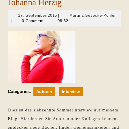
Johanna Herzig
17.
Martin
17. September 2015
|
Martina Sevecke-Pohlen
September
Sevec
|
0 Comment
|
08:32
2015
Pohle
Categories:
Autoren
Interview
Dies ist das siebzehnte Sommerinterview auf meinem
Blog. Hier lernen Sie Autoren oder Kollegen kennen,
entdecken neue Bücher, finden Gemeinsamkeiten und