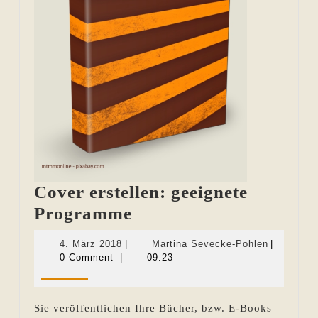
Cover erstellen: geeignete
Cover
Programme
erstellen:
4.
Martina
4. März 2018
|
Martina Sevecke-Pohlen
|
geeignete
März
Sevecke-
0 Comment
|
09:23
2018
Pohlen
Programme
Sie veröffentlichen Ihre Bücher, bzw. E-Books