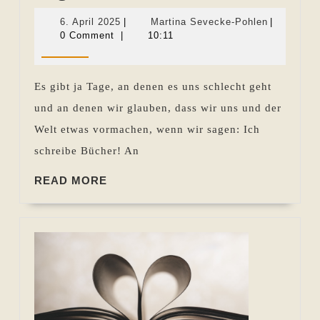
über
6.
Martina
6. April 2025
|
Martina Sevecke-Pohlen
|
das
April
Sevecke-
0 Comment
|
10:11
2025
Pohlen
Schreib
Es gibt ja Tage, an denen es uns schlecht geht
und an denen wir glauben, dass wir uns und der
Welt etwas vormachen, wenn wir sagen: Ich
schreibe Bücher! An
READ
READ MORE
MORE