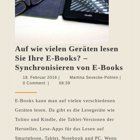
Auf wie vielen Geräten lesen
Sie Ihre E-Books? –
Auf
Synchronisieren von E-Books
wie
18.
Martina
18. Februar 2016
|
Martina Sevecke-Pohlen
|
Februar
Sevecke-
0 Comment
|
08:39
viel
2016
Pohlen
Gerä
E-Books kann man auf vielen verschiedenen
lese
Geräten lesen. Da gibt es die Lesegeräte wie
Sie
Tolino und Kindle, die Tablet-Versionen der
Ihre
Hersteller, Lese-Apps für das Lesen auf
E-
Smartphone, Tablet, Notebook und PC. Wenn