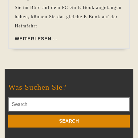
Boo
Sie im Büro auf dem PC ein E-Book angefangen
–
haben, können Sie das gleiche E-Book auf der
Sync
Heimfahrt
von
E-
WEITERLESEN
WEITERLESEN ...
...
Boo
Was Suchen Sie?
Search
for: