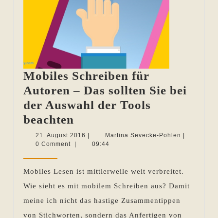
Mobiles Schreiben für
Autoren – Das sollten Sie bei
der Auswahl der Tools
Mobiles
beachten
Schreiben
21.
Martina
21. August 2016
|
Martina Sevecke-Pohlen
|
August
Sevecke-
0 Comment
|
09:44
für
2016
Pohlen
Autoren
Mobiles Lesen ist mittlerweile weit verbreitet.
–
Wie sieht es mit mobilem Schreiben aus? Damit
Das
meine ich nicht das hastige Zusammentippen
sollten
von Stichworten, sondern das Anfertigen von