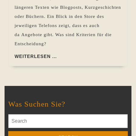
Sie
längeren Texten wie Blogposts, Kurzgeschichten
bei
oder Büchern. Ein Blick in den Store des
der
jeweiligen Telefons zeigt, dass es auch
Auswahl
da Angebote gibt. Was sind Kriterien für die
der
Entscheidung?
Tools
beachten
WEITERLESEN
WEITERLESEN ...
...
Was Suchen Sie?
Search
for: