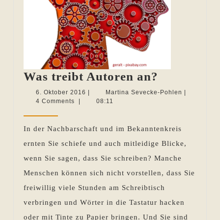
Was
Was treibt Autoren an?
treibt
6.
Martina
6. Oktober 2016
|
Martina Sevecke-Pohlen
|
Oktober
Sevecke-
4 Comments
|
08:11
Autoren
2016
Pohlen
an?
In der Nachbarschaft und im Bekanntenkreis
ernten Sie schiefe und auch mitleidige Blicke,
wenn Sie sagen, dass Sie schreiben? Manche
Menschen können sich nicht vorstellen, dass Sie
freiwillig viele Stunden am Schreibtisch
verbringen und Wörter in die Tastatur hacken
oder mit Tinte zu Papier bringen. Und Sie sind