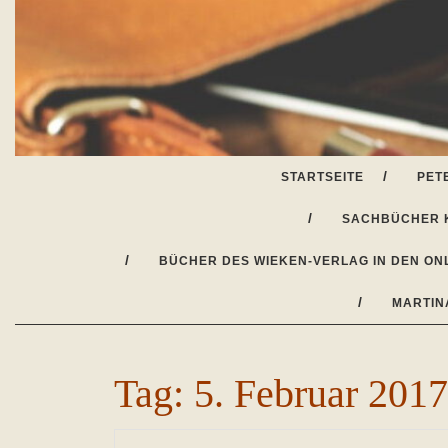
Skip
to
content
STARTSEITE
PET
SACHBÜCHER 
BÜCHER DES WIEKEN-VERLAG IN DEN ON
MARTIN
Tag:
5. Februar 2017