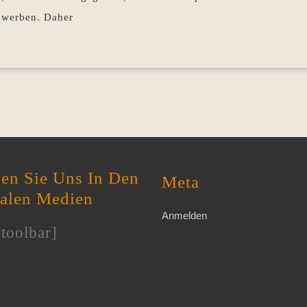
h werben. Daher
en Sie Uns In Den
Meta
ialen Medien
Anmelden
toolbar]