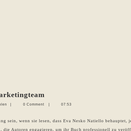
Das
Marketingteam
im
Martina
hlen
|
0 Comment
|
07:53
Buch
Sevecke-
Pohlen
integrierte
ung sein, wenn sie lesen, dass Eva Nesko Natiello behauptet, j
Marketingteam
, die Autoren engagieren, um ihr Buch professionell zu veröffe