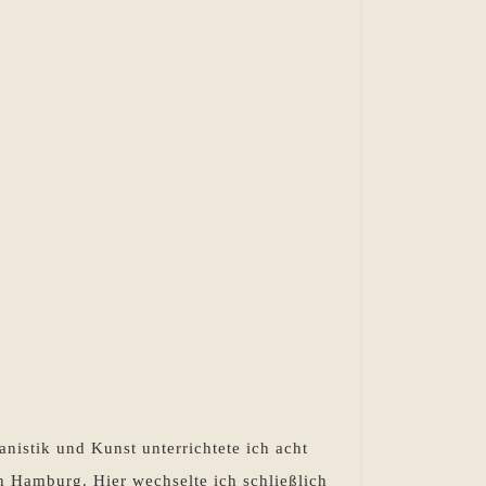
Sommeraktion
2017
–
Was
istik und Kunst unterrichtete ich acht
ist
h Hamburg. Hier wechselte ich schließlich