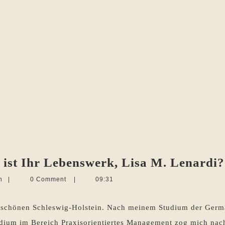
ist Ihr Lebenswerk, Lisa M. Lenardi?
Martina
n
|
0 Comment
|
09:31
Sevecke-
Pohlen
m schönen Schleswig-Holstein. Nach meinem Studium der German
tudium im Bereich Praxisorientiertes Management zog mich nac