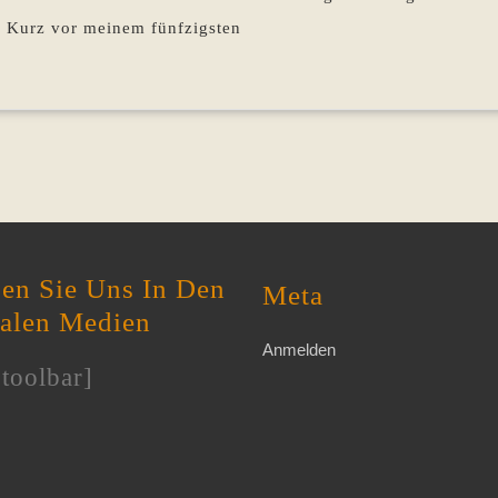
. Kurz vor meinem fünfzigsten
en Sie Uns In Den
Meta
ialen Medien
Anmelden
toolbar]