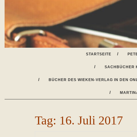
Skip
to
content
STARTSEITE
PET
SACHBÜCHER 
BÜCHER DES WIEKEN-VERLAG IN DEN ON
MARTIN
Tag:
16. Juli 2017