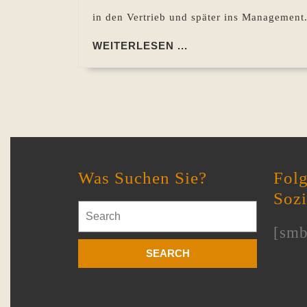
in den Vertrieb und später ins Management
WEITERLESEN
WEITERLESEN ...
...
Was Suchen Sie?
Folg
Soz
Search
for:
[smb