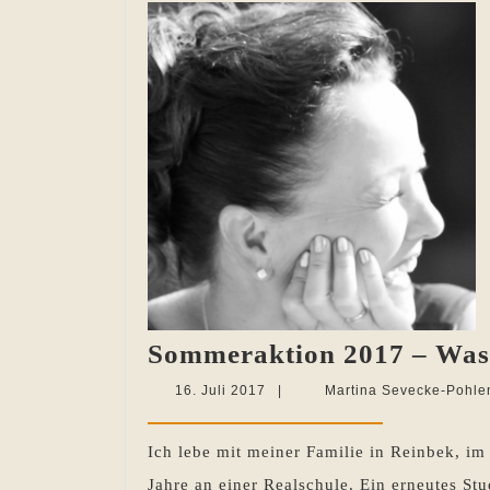
Sommeraktion 2017 – Was 
16.
16. Juli 2017
|
Martina Sevecke-Pohle
Juli
2017
Ich lebe mit meiner Familie in Reinbek, i
Jahre an einer Realschule. Ein erneutes S