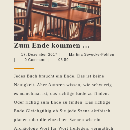
Zum
Zum Ende kommen …
Ende
17.
Martina
17. Dezember 2017
|
Martina Sevecke-Pohlen
Dezember
Sevecke
|
0 Comment
|
08:59
kommen
2017
Pohlen
…
Jedes Buch braucht ein Ende. Das ist keine
Neuigkeit. Aber Autoren wissen, wie schwierig
es manchmal ist, das richtige Ende zu finden.
Oder richtig zum Ende zu finden. Das richtige
Ende Gleichgültig ob Sie jede Szene akribisch
planen oder die einzelnen Szenen wie ein
Archäologe Wort für Wort freilegen, vermutlich