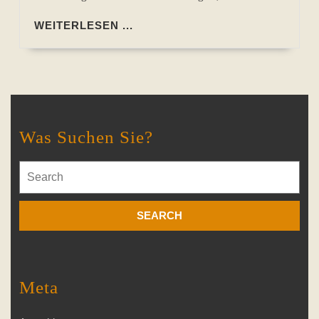
WEITERLESEN
WEITERLESEN ...
...
Was Suchen Sie?
Search
for:
Meta