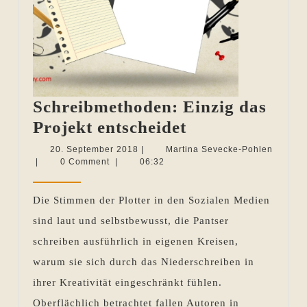
Schreibmethoden: Einzig das
Schreibmethod
Projekt entscheidet
Einzig
20.
20. September 2018
|
Martina Sevecke-Pohlen
Martina
September
|
0 Comment
|
06:32
das
Sevecke-
2018
Projekt
Pohlen
Die Stimmen der Plotter in den Sozialen Medien
entscheidet
sind laut und selbstbewusst, die Pantser
schreiben ausführlich in eigenen Kreisen,
warum sie sich durch das Niederschreiben in
ihrer Kreativität eingeschränkt fühlen.
Oberflächlich betrachtet fallen Autoren in