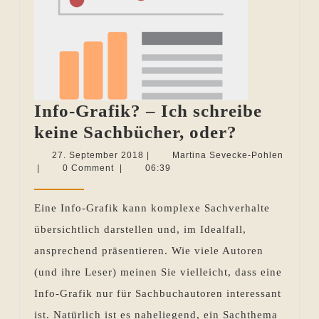
Info-Grafik? – Ich schreibe
Info-
keine Sachbücher, oder?
Grafik?
27.
27. September 2018
|
Martina Sevecke-Pohlen
Martina
September
|
0 Comment
|
06:39
–
Sevecke-
2018
Ich
Pohlen
Eine Info-Grafik kann komplexe Sachverhalte
schreibe
übersichtlich darstellen und, im Idealfall,
keine
ansprechend präsentieren. Wie viele Autoren
Sachbüch
(und ihre Leser) meinen Sie vielleicht, dass eine
oder?
Info-Grafik nur für Sachbuchautoren interessant
ist. Natürlich ist es naheliegend, ein Sachthema