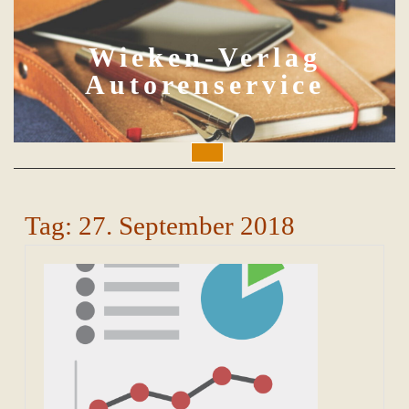
Skip
to
content
Wieken-Verlag
Autorenservice
Open
Button
Tag:
27. September 2018