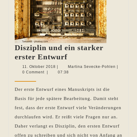
Disziplin und ein starker
Disziplin
erster Entwurf
und
11.
Martina
11. Oktober 2018
|
Martina Sevecke-Pohlen
|
Oktober
Sevecke-
0 Comment
|
07:38
ein
2018
Pohlen
starker
Der erste Entwurf eines Manuskripts ist die
erster
Basis für jede spätere Bearbeitung. Damit steht
Entwurf
fest, dass der erste Entwurf viele Veränderungen
durchlaufen wird. Er reißt viele Fragen nur an.
Daher verlangt es Disziplin, den ersten Entwurf
offen zu schreiben und sich nicht von Anfang an