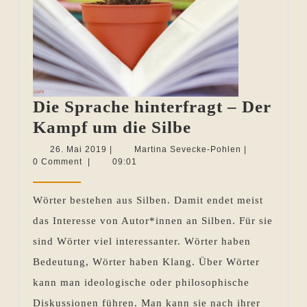
Die Sprache hinterfragt – Der
Die
Kampf um die Silbe
Sprache
26.
Martina
26. Mai 2019
|
Martina Sevecke-Pohlen
|
Mai
Sevecke-
0 Comment
|
09:01
hinterfragt
2019
Pohlen
–
Wörter bestehen aus Silben. Damit endet meist
Der
das Interesse von Autor*innen an Silben. Für sie
Kampf
sind Wörter viel interessanter. Wörter haben
um
Bedeutung, Wörter haben Klang. Über Wörter
die
kann man ideologische oder philosophische
Silbe
Diskussionen führen. Man kann sie nach ihrer