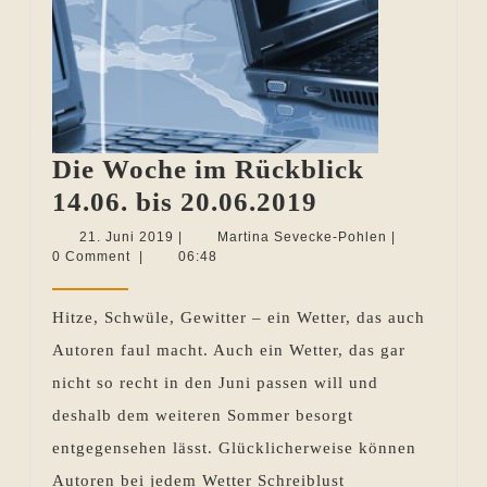
Die Woche im Rückblick
Die
14.06. bis 20.06.2019
Woche
21.
Martina
21. Juni 2019
|
Martina Sevecke-Pohlen
|
Juni
Sevecke-
0 Comment
|
06:48
im
2019
Pohlen
Rückblick
Hitze, Schwüle, Gewitter – ein Wetter, das auch
14.06.
Autoren faul macht. Auch ein Wetter, das gar
bis
nicht so recht in den Juni passen will und
20.06.2019
deshalb dem weiteren Sommer besorgt
entgegensehen lässt. Glücklicherweise können
Autoren bei jedem Wetter Schreiblust