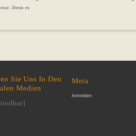
weise. Denn es
en Sie Uns In Den
Meta
ialen Medien
Anmelden
toolbar]