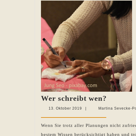
Wer
Wer schreibt wen?
schreibt
13.
13. Oktober 2019
|
Martina Sevecke-P
wen?
Oktober
2019
Wenn Sie trotz aller Planungen nicht zufri
bestem Wissen berücksichtigt haben und tr