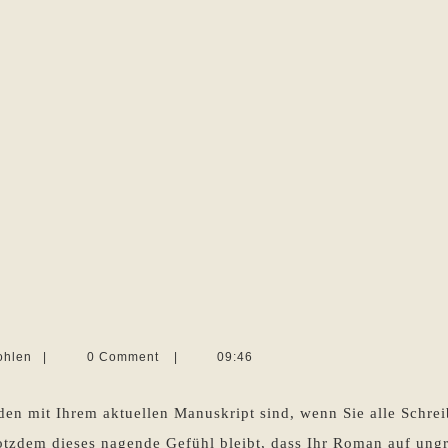
Martina
ohlen
|
0 Comment
|
09:46
Sevecke-
Pohlen
eden mit Ihrem aktuellen Manuskript sind, wenn Sie alle Schre
otzdem dieses nagende Gefühl bleibt, dass Ihr Roman auf ungr