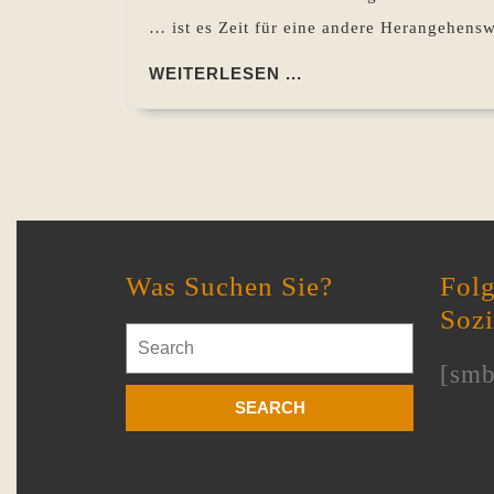
… ist es Zeit für eine andere Herangehens
WEITERLESEN
WEITERLESEN ...
...
Was Suchen Sie?
Folg
Soz
Search
for:
[smb