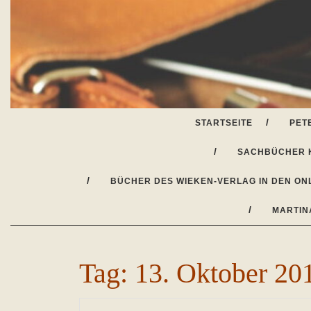
Skip
to
content
STARTSEITE
PET
SACHBÜCHER 
BÜCHER DES WIEKEN-VERLAG IN DEN ON
MARTIN
Tag:
13. Oktober 20