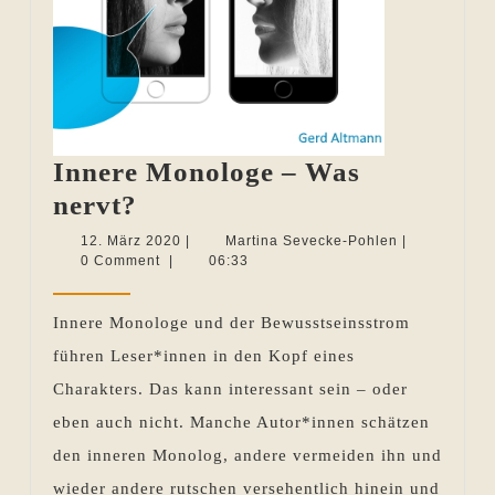
Innere Monologe – Was
Innere
nervt?
Monologe
12.
Martina
12. März 2020
|
Martina Sevecke-Pohlen
|
März
Sevecke-
0 Comment
|
06:33
–
2020
Pohlen
Was
Innere Monologe und der Bewusstseinsstrom
nervt?
führen Leser*innen in den Kopf eines
Charakters. Das kann interessant sein – oder
eben auch nicht. Manche Autor*innen schätzen
den inneren Monolog, andere vermeiden ihn und
wieder andere rutschen versehentlich hinein und