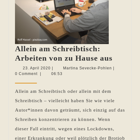
Allein am Schreibtisch:
Allein
Arbeiten von zu Hause aus
am
23.
Martina
23. April 2020
|
Martina Sevecke-Pohlen
|
April
Sevecke-
0 Comment
|
06:53
Schreib
2020
Pohlen
Arbeit
Allein am Schreibtisch oder allein mit dem
von
Schreibtisch – vielleicht haben Sie wie viele
zu
Autor*innen davon geträumt, sich einzig auf das
Hause
Schreiben konzentrieren zu können. Wenn
aus
dieser Fall eintritt, wegen eines Lockdowns,
einer Erkrankung oder weil plötzlich der Brotjob