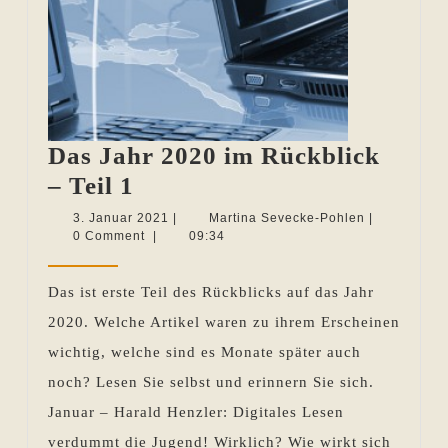
Das Jahr 2020 im Rückblick
Das
– Teil 1
Jahr
3.
Martina
3. Januar 2021
|
Martina Sevecke-Pohlen
|
Januar
Sevecke-
0 Comment
|
09:34
2020
2021
Pohlen
im
Das ist erste Teil des Rückblicks auf das Jahr
Rückblick
2020. Welche Artikel waren zu ihrem Erscheinen
–
wichtig, welche sind es Monate später auch
Teil
noch? Lesen Sie selbst und erinnern Sie sich.
1
Januar – Harald Henzler: Digitales Lesen
verdummt die Jugend! Wirklich? Wie wirkt sich