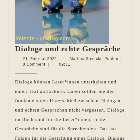
Dial
Dialoge und echte Gespräche
und
21.
Martina
21. Februar 2021
|
Martina Sevecke-Pohlen
|
Februar
Sevecke-
0 Comment
|
09:31
echte
2021
Pohlen
Gesp
Dialoge können Leser*innen unterhalten und
einen Text auflockern. Dabei sollten Sie den
fundamentalen Unterschied zwischen Dialogen
und echten Gesprächen nicht vergessen. Dialoge
im Buch sind für die Leser*innen, echte
Gespräche sind für die Sprechenden. Das hat
Folgen für die Gestaltung eines Dialogs. Dialoge