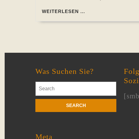
WEITERLESEN
WEITERLESEN ...
...
Was Suchen Sie?
Folg
Soz
Search
for:
[smb
Meta