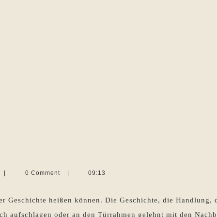
Martina
|
0 Comment
|
09:13
Sevecke-
Pohlen
der Geschichte heißen können. Die Geschichte, die Handlung, di
?
h aufschlagen oder an den Türrahmen gelehnt mit den Nachbar