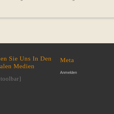
en Sie Uns In Den
Meta
ialen Medien
Anmelden
toolbar]