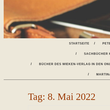
Skip
to
content
STARTSEITE
PET
SACHBÜCHER 
BÜCHER DES WIEKEN-VERLAG IN DEN ON
MARTIN
Tag:
8. Mai 2022