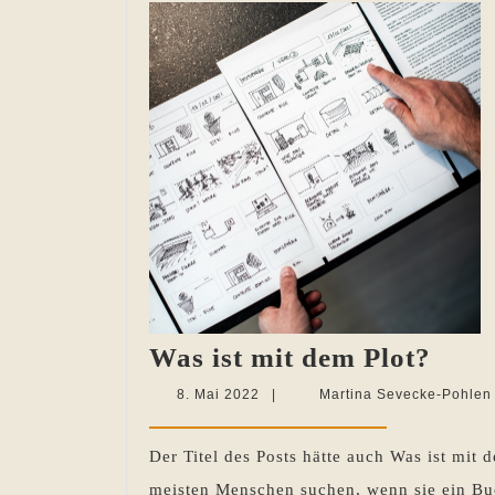
Was
Was ist mit dem Plot?
ist
8.
8. Mai 2022
|
Martina Sevecke-Pohlen
mit
Mai
2022
dem
Der Titel des Posts hätte auch Was ist mit 
Plot
meisten Menschen suchen, wenn sie ein Buc