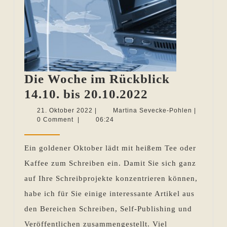
Die Woche im Rückblick
Die
14.10. bis 20.10.2022
Woche
21.
Martina
21. Oktober 2022
|
Martina Sevecke-Pohlen
|
Oktober
Sevecke-
0 Comment
|
06:24
im
2022
Pohlen
Rückblick
Ein goldener Oktober lädt mit heißem Tee oder
14.10.
Kaffee zum Schreiben ein. Damit Sie sich ganz
bis
auf Ihre Schreibprojekte konzentrieren können,
20.10.2022
habe ich für Sie einige interessante Artikel aus
den Bereichen Schreiben, Self-Publishing und
Veröffentlichen zusammengestellt. Viel