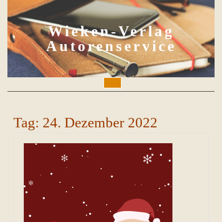
Skip
to
content
Wieken-Verlag
Autorenservice
Open
Button
Tag:
24. Dezember 2022