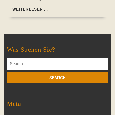
WEITERLESEN
WEITERLESEN ...
...
Was Suchen Sie?
Search
for:
Meta