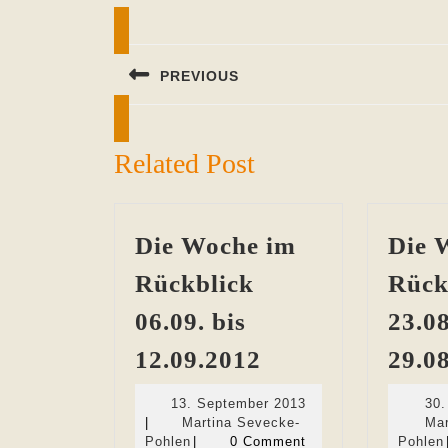
Beitragsnavigation
PREVIOUS
Previous
post:
Related Post
Die Woche im
Die 
Rückblick
Rück
06.09. bis
23.08
Die
12.09.2012
29.0
Woche
13.
13. September 2013
30.
im
September
|
Martina Sevecke-
Mar
Rückblick
Martina
2013
Pohlen
|
0 Comment
Pohlen