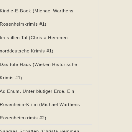
Kindle-E-Book (
Michael Warthens
Rosenheimkrimis #
1
)
Im stillen Tal (
Christa Hemmen
norddeutsche Krimis #
1
)
Das tote Haus (
Wieken Historische
Krimis #
1
)
Ad Enum. Unter blutiger Erde. Ein
Rosenheim-Krimi (
Michael Warthens
Rosenheimkrimis #
2
)
Sandras Schatten (
Christa Hemmen