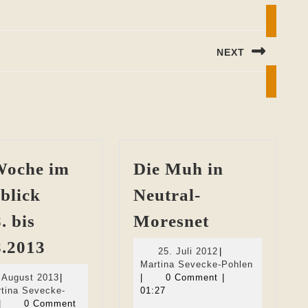
NEXT
Next
post:
Woche im
Die Muh in
blick
Neutral-
Die
. bis
Moresnet
Muh
Die
8.2013
25.
25. Juli 2012
|
in
Woche
Juli
Martina
Martina Sevecke-Pohlen
Neutral-
30.
2012
Sevecke-
 August 2013
|
|
0 Comment
|
im
August
Pohlen
tina Sevecke-
01:27
Moresnet
Rückblick
Martina
2013
|
0 Comment