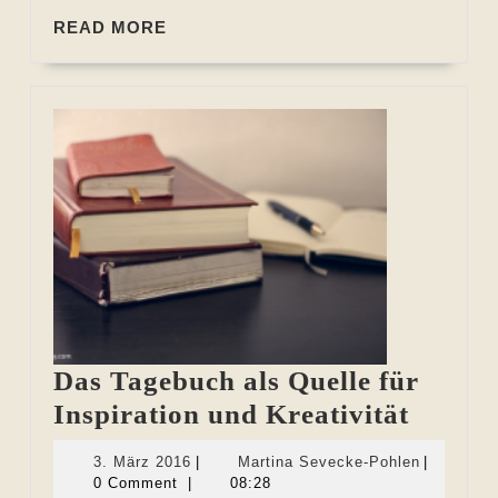
READ
READ MORE
MORE
Das Tagebuch als Quelle für
Das
Inspiration und Kreativität
Tageb
3.
Martina
3. März 2016
|
Martina Sevecke-Pohlen
|
als
März
Sevecke-
0 Comment
|
08:28