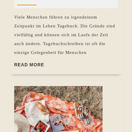
2016
Pohlen
Quelle
für
Viele Menschen führen zu irgendeinem
Inspir
Zeitpunkt im Leben Tagebuch. Die Gründe sind
und
vielfältig und können sich im Laufe der Zeit
Kreati
auch ändern. Tagebuchschreiben ist oft die
einzige Gelegenheit für Menschen
READ
READ MORE
MORE