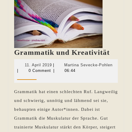
Gramm
Grammatik und Kreativität
und
11.
Martina
11. April 2019
|
Martina Sevecke-Pohlen
Kreati
April
Sevecke-
|
0 Comment
|
06:44
2019
Pohlen
Grammatik hat einen schlechten Ruf. Langweilig
und schwierig, unnötig und lähmend sei sie,
behaupten einige Autor*innen. Dabei ist
Grammatik die Muskulatur der Sprache. Gut
trainierte Muskulatur stärkt den Körper, steigert