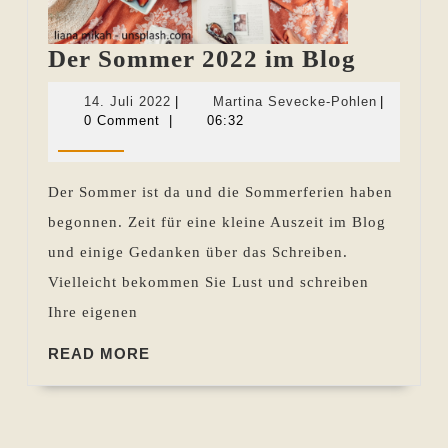
Der
Der Sommer 2022 im Blog
Somme
14.
Martina
14. Juli 2022
|
Martina Sevecke-Pohlen
|
2022
Juli
Sevecke-
0 Comment
|
06:32
2022
Pohlen
im
Blog
Der Sommer ist da und die Sommerferien haben
begonnen. Zeit für eine kleine Auszeit im Blog
und einige Gedanken über das Schreiben.
Vielleicht bekommen Sie Lust und schreiben
Ihre eigenen
READ
READ MORE
MORE