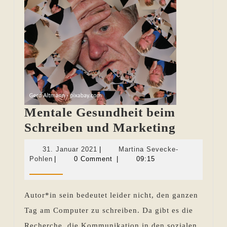
Mentale Gesundheit beim
Mentale
Schreiben und Marketing
Gesundh
31.
31. Januar 2021
|
Martina Sevecke-
beim
Martina
Januar
Pohlen
|
0 Comment
|
09:15
Sevecke-
2021
Schreib
Pohlen
und
Autor*in sein bedeutet leider nicht, den ganzen
Marketi
Tag am Computer zu schreiben. Da gibt es die
Recherche, die Kommunikation in den sozialen