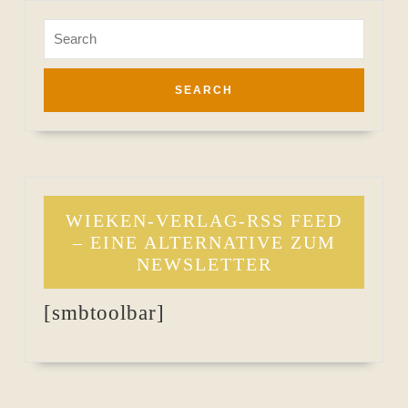
Search
for:
WIEKEN-VERLAG-RSS FEED
– EINE ALTERNATIVE ZUM
NEWSLETTER
[smbtoolbar]