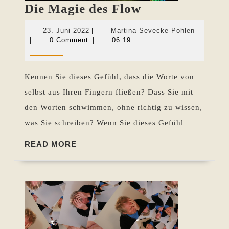
Die
Die Magie des Flow
Magie
23.
Martina
23. Juni 2022
|
Martina Sevecke-Pohlen
des
Juni
Sevecke-
|
0 Comment
|
06:19
2022
Pohlen
Flow
Kennen Sie dieses Gefühl, dass die Worte von
selbst aus Ihren Fingern fließen? Dass Sie mit
den Worten schwimmen, ohne richtig zu wissen,
was Sie schreiben? Wenn Sie dieses Gefühl
READ
READ MORE
MORE