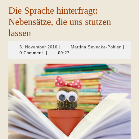
Die Sprache hinterfragt:
Nebensätze, die uns stutzen
lassen
6.
Martina
6. November 2016
|
Martina Sevecke-Pohlen
|
November
Sevecke
0 Comment
|
09:27
2016
Pohlen