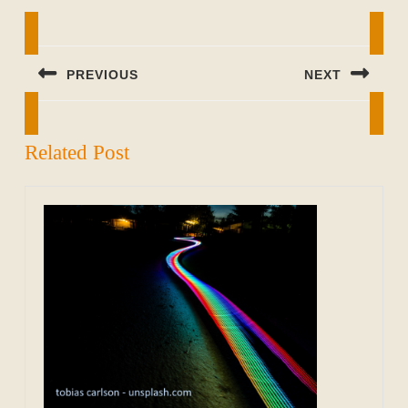
Beitragsnavigation
PREVIOUS
NEXT
Previous
Next
post:
post:
Related Post