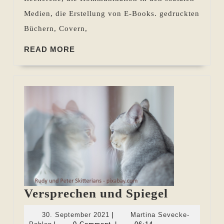
Medien, die Erstellung von E-Books. gedruckten
Büchern, Covern,
READ
READ MORE
MORE
Versprec
Versprechen und Spiegel
und
30.
30. September 2021
|
Martina Sevecke-
Spiegel
Martina
September