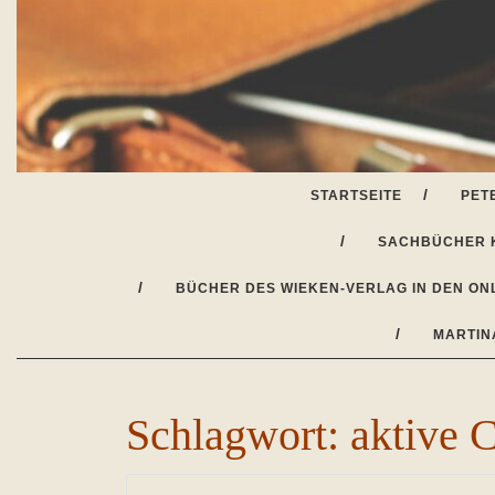
Skip
to
content
STARTSEITE
PET
SACHBÜCHER 
BÜCHER DES WIEKEN-VERLAG IN DEN ON
MARTIN
Schlagwort:
aktive 