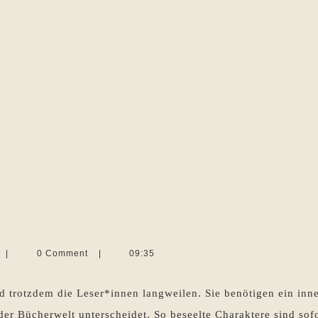
te
ktere
Martina
|
0 Comment
|
09:35
Sevecke-
Pohlen
 trotzdem die Leser*innen langweilen. Sie benötigen ein inne
er Bücherwelt unterscheidet. So beseelte Charaktere sind sofo