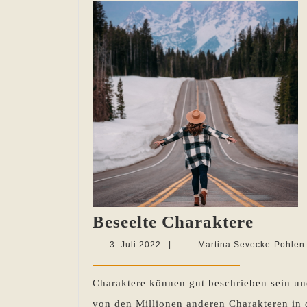
Beseel
Beseelte Charaktere
Chara
3.
3. Juli 2022
|
Martina Sevecke-Pohlen
Juli
2022
Charaktere können gut beschrieben sein und
von den Millionen anderen Charakteren in d