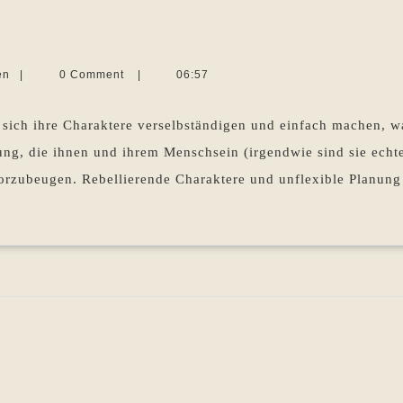
ebellierende
Charaktere
Martina
en
|
0 Comment
|
06:57
Sevecke-
Pohlen
 sich ihre Charaktere verselbständigen und einfach machen, wa
nung, die ihnen und ihrem Menschsein (irgendwie sind sie ech
vorzubeugen. Rebellierende Charaktere und unflexible Planung