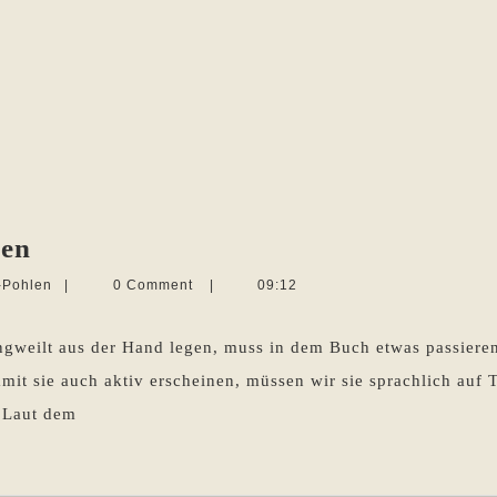
Charaktere
gen
auf
Martina
-Pohlen
|
0 Comment
|
09:12
Trab
Sevecke-
Pohlen
bringen
ngweilt aus der Hand legen, muss in dem Buch etwas passiere
mit sie auch aktiv erscheinen, müssen wir sie sprachlich auf 
 Laut dem