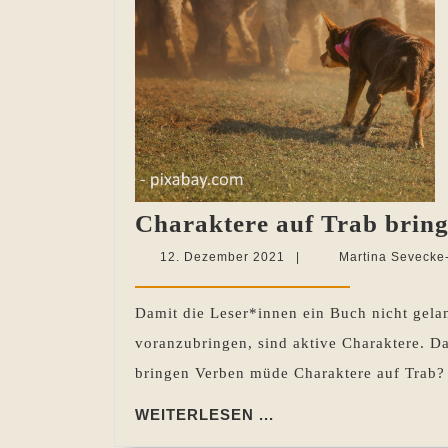
Charaktere auf Trab brin
12.
12. Dezember 2021
|
Martina Sevecke
Dezember
2021
Damit die Leser*innen ein Buch nicht gela
voranzubringen, sind aktive Charaktere. Da
bringen Verben müde Charaktere auf Trab?
WEITERLESEN
WEITERLESEN ...
...