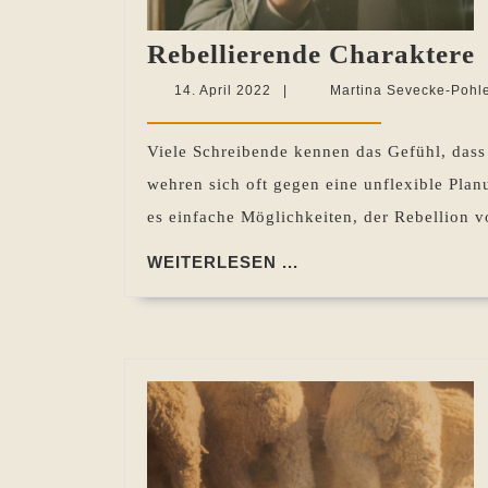
R
Rebellierende Charaktere
14.
14. April 2022
|
Martina Sevecke-Pohl
April
2022
Viele Schreibende kennen das Gefühl, dass
wehren sich oft gegen eine unflexible Pla
es einfache Möglichkeiten, der Rebellion 
WEITERLESEN
WEITERLESEN ...
...