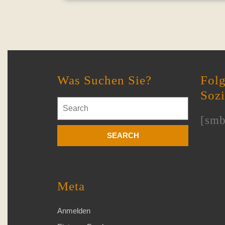
Was Suchen Sie?
Folg
Soz
Search
for:
[smb
Meta
Anmelden