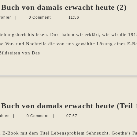
„D
 Buch von damals erwacht heute (2)
Ro
Martina
Pohlen
|
0 Comment
|
11:56
–
Sevecke-
Pohlen
ein
stehungsberichts lesen. Dort haben wir erklärt, wie wir die 1
Bu
he Vor- und Nachteile die von uns gewählte Lösung eines E-Bo
vo
Bildseiten von Das
da
er
he
(2)
 Buch von damals erwacht heute (Teil 
Martina
ohlen
|
0 Comment
|
07:57
Sevecke-
Pohlen
n E-Book mit dem Titel Lebensproblem Sehnsucht. Goethe’s Fa