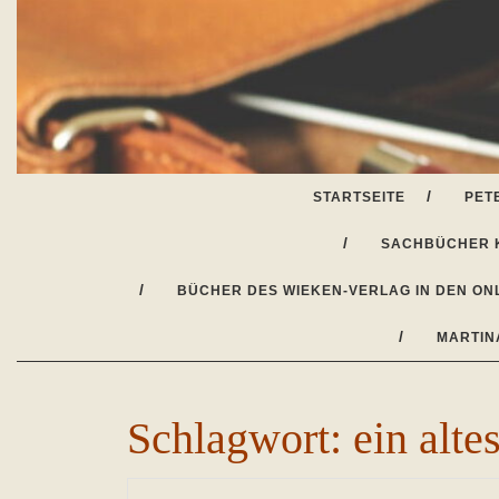
Skip
to
content
STARTSEITE
PET
SACHBÜCHER 
BÜCHER DES WIEKEN-VERLAG IN DEN ON
MARTIN
Schlagwort:
ein alte