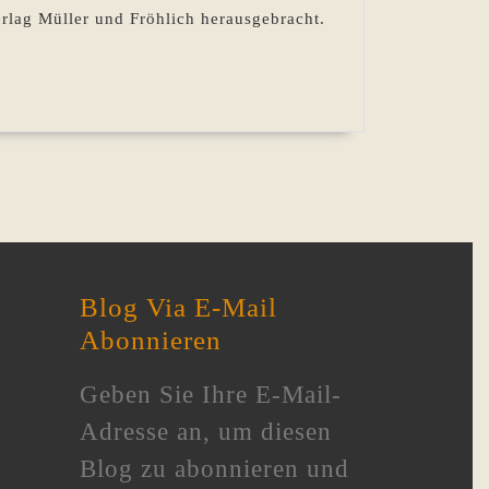
Buch
rlag Müller und Fröhlich herausgebracht.
von
damals
erwacht
heute
(Teil
1)
Blog Via E-Mail
Abonnieren
Geben Sie Ihre E-Mail-
Adresse an, um diesen
Blog zu abonnieren und