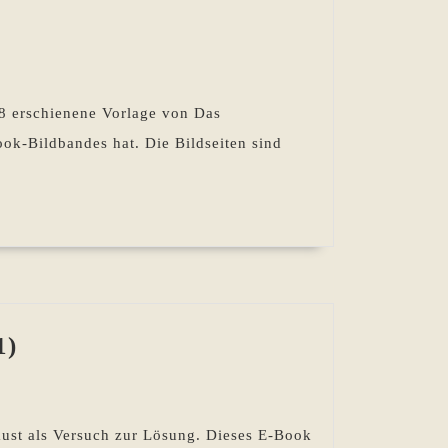
as
settenmotiv“
918 erschienene Vorlage von Das
ch
ok-Bildbandes hat. Die Bildseiten sind
n
mals
wacht
ute
„Das
1)
Rosettenmotiv“
–
ein
ust als Versuch zur Lösung. Dieses E-Book