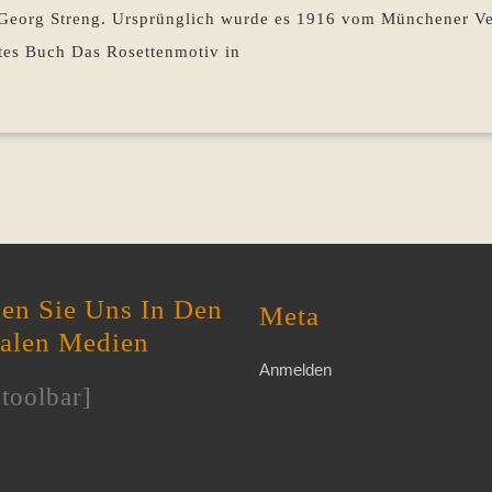
 Georg Streng. Ursprünglich wurde es 1916 vom Münchener Ve
tes Buch Das Rosettenmotiv in
en Sie Uns In Den
Meta
ialen Medien
Anmelden
toolbar]