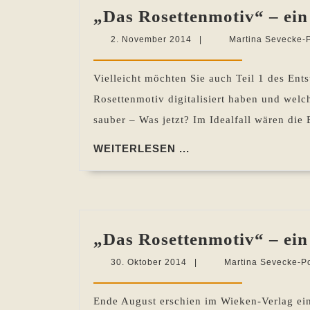
„Das Rosettenmotiv“ – ein
2.
2. November 2014
|
Martina Sevecke-
November
2014
Vielleicht möchten Sie auch Teil 1 des Ent
Rosettenmotiv digitalisiert haben und welc
sauber – Was jetzt? Im Idealfall wären die 
WEITERLESEN
WEITERLESEN ...
...
„Das Rosettenmotiv“ – ein
30.
30. Oktober 2014
|
Martina Sevecke-P
Oktober
2014
Ende August erschien im Wieken-Verlag ei