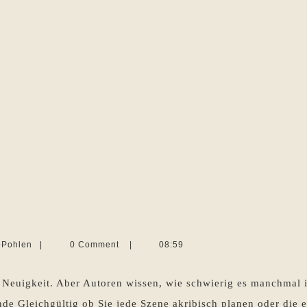
m
e
Martina
-Pohlen
|
0 Comment
|
08:59
men
Sevecke-
Pohlen
 Neuigkeit. Aber Autoren wissen, wie schwierig es manchmal i
nde Gleichgültig ob Sie jede Szene akribisch planen oder die