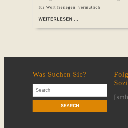
für Wort freilegen, vermutlich
WEITERLESEN
WEITERLESEN ...
...
Was Suchen Sie?
Folg
Soz
Search
for:
[smb