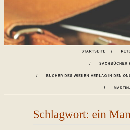
Skip
to
content
STARTSEITE
PET
SACHBÜCHER 
BÜCHER DES WIEKEN-VERLAG IN DEN ON
MARTIN
Schlagwort:
ein Man