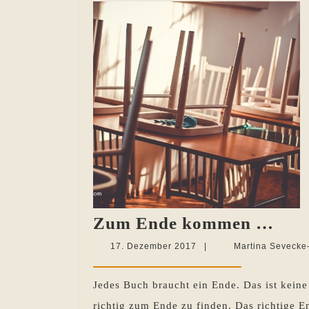
Zu
Zum Ende kommen …
End
17.
17. Dezember 2017
|
Martina Sevecke
kom
Dezember
2017
…
Jedes Buch braucht ein Ende. Das ist keine
richtig zum Ende zu finden. Das richtige E