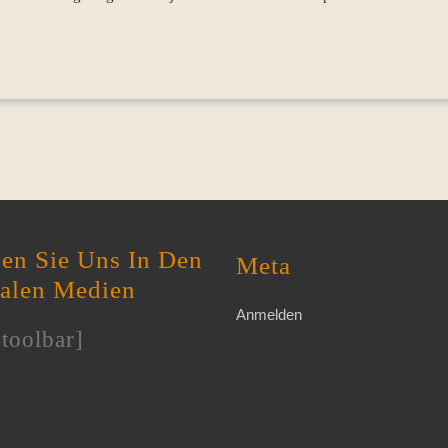
en Sie Uns In Den
Meta
ialen Medien
Anmelden
toolbar]