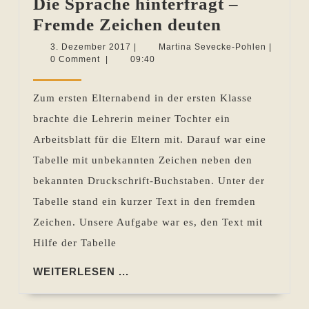
Die Sprache hinterfragt –
Die
Fremde Zeichen deuten
Sprache
3.
Martina
3. Dezember 2017
|
Martina Sevecke-Pohlen
|
Dezember
Sevecke-
0 Comment
|
09:40
hinterfrag
2017
Pohlen
–
Zum ersten Elternabend in der ersten Klasse
Fremde
brachte die Lehrerin meiner Tochter ein
Zeichen
Arbeitsblatt für die Eltern mit. Darauf war eine
deuten
Tabelle mit unbekannten Zeichen neben den
bekannten Druckschrift-Buchstaben. Unter der
Tabelle stand ein kurzer Text in den fremden
Zeichen. Unsere Aufgabe war es, den Text mit
Hilfe der Tabelle
WEITERLESEN
WEITERLESEN ...
...