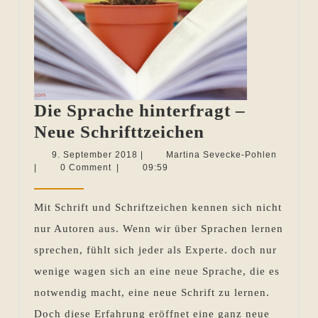
Die Sprache hinterfragt –
Die
Neue Schrifttzeichen
Sprache
9.
Martina
9. September 2018
|
Martina Sevecke-Pohlen
September
Sevecke
|
0 Comment
|
09:59
hinterfragt
2018
Pohlen
–
Mit Schrift und Schriftzeichen kennen sich nicht
Neue
nur Autoren aus. Wenn wir über Sprachen lernen
Schrifttzeich
sprechen, fühlt sich jeder als Experte. doch nur
wenige wagen sich an eine neue Sprache, die es
notwendig macht, eine neue Schrift zu lernen.
Doch diese Erfahrung eröffnet eine ganz neue