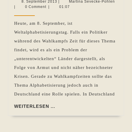
Info-
8.
Martina
8. September 2013
|
Martina Sevecke-Pohlen
September
Sevecke
|
0 Comment
|
01:07
Schilder
2013
Pohlen
Rätsel
Heute, am 8. September, ist
sind
Weltalphabetisierungstag. Falls ein Politiker
–
während des Wahlkampfs Zeit für dieses Thema
Weltalph
findet, wird es als ein Problem der
„unterentwickelten“ Länder dargestellt, als
Folge von Armut und nicht näher bezeichneter
Krisen. Gerade zu Wahlkampfzeiten sollte das
Thema Alphabetisierung jedoch auch in
Deutschland eine Rolle spielen. In Deutschland
WEITERLESEN
WEITERLESEN ...
...