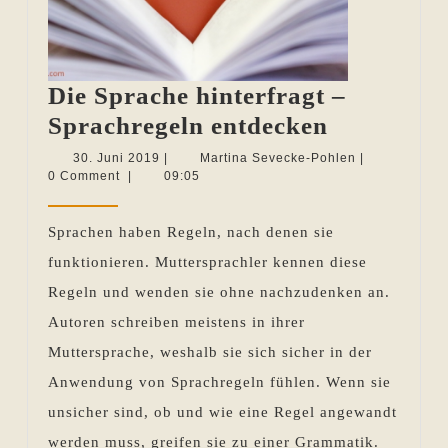
Die Sprache hinterfragt –
Die
Sprachregeln entdecken
Sprache
30.
Martina
30. Juni 2019
|
Martina Sevecke-Pohlen
|
Juni
Sevecke-
0 Comment
|
09:05
hinterfrag
2019
Pohlen
–
Sprachen haben Regeln, nach denen sie
Sprachreg
funktionieren. Muttersprachler kennen diese
entdecken
Regeln und wenden sie ohne nachzudenken an.
Autoren schreiben meistens in ihrer
Muttersprache, weshalb sie sich sicher in der
Anwendung von Sprachregeln fühlen. Wenn sie
unsicher sind, ob und wie eine Regel angewandt
werden muss, greifen sie zu einer Grammatik.