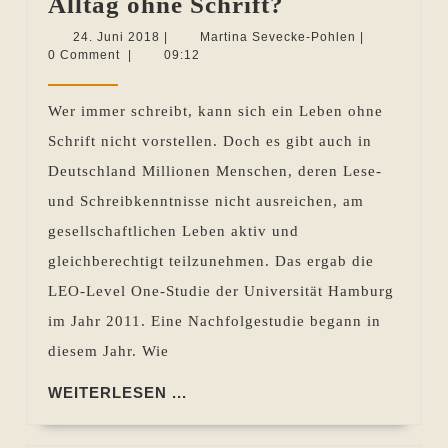
Die
Alltag ohne Schrift?
Sprache
24.
Martina
24. Juni 2018
|
Martina Sevecke-Pohlen
|
Juni
Sevecke-
0 Comment
|
09:12
hinterfragt
2018
Pohlen
–
Wer immer schreibt, kann sich ein Leben ohne
Ein
Schrift nicht vorstellen. Doch es gibt auch in
Alltag
Deutschland Millionen Menschen, deren Lese-
ohne
und Schreibkenntnisse nicht ausreichen, am
Schrift?
gesellschaftlichen Leben aktiv und
gleichberechtigt teilzunehmen. Das ergab die
LEO-Level One-Studie der Universität Hamburg
im Jahr 2011. Eine Nachfolgestudie begann in
diesem Jahr. Wie
WEITERLESEN
WEITERLESEN ...
...