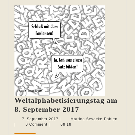
Weltalphabetisierungstag am
Weltalphabetis
8. September 2017
am
7.
Martina
7. September 2017
|
Martina Sevecke-Pohlen
September
Sevecke
|
0 Comment
|
08:18
8.
2017
Pohlen