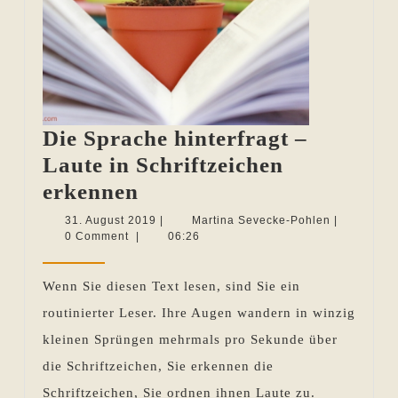
Die Sprache hinterfragt –
Laute in Schriftzeichen
Die
erkennen
Sprache
31.
Martina
31. August 2019
|
Martina Sevecke-Pohlen
|
August
Sevecke-
0 Comment
|
06:26
hinterfragt
2019
Pohlen
–
Wenn Sie diesen Text lesen, sind Sie ein
Laute
routinierter Leser. Ihre Augen wandern in winzig
in
kleinen Sprüngen mehrmals pro Sekunde über
Schriftzeichen
die Schriftzeichen, Sie erkennen die
erkennen
Schriftzeichen, Sie ordnen ihnen Laute zu.