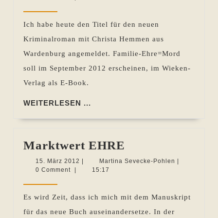
Familie
2012
Pohlen
–
Ich habe heute den Titel für den neuen
Ehre
Kriminalroman mit Christa Hemmen aus
=
Wardenburg angemeldet. Familie-Ehre=Mord
Mord
soll im September 2012 erscheinen, im Wieken-
Verlag als E-Book.
WEITERLESEN
WEITERLESEN ...
...
Marktwert
Marktwert EHRE
EHRE
15.
Martina
15. März 2012
|
Martina Sevecke-Pohlen
|
März
Sevecke-
0 Comment
|
15:17
2012
Pohlen
Es wird Zeit, dass ich mich mit dem Manuskript
für das neue Buch auseinandersetze. In der