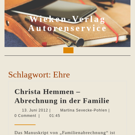
Skip
to
content
Wieken-Verlag
Autorenservice
Open
Button
Schlagwort:
Ehre
Christa Hemmen –
Christ
Abrechnung in der Familie
Hemme
13.
Martina
13. Juni 2012
|
Martina Sevecke-Pohlen
|
Juni
Sevecke-
0 Comment
|
01:45
–
2012
Pohlen
Abrec
Das Manuskript von „Familienabrechnung“ ist