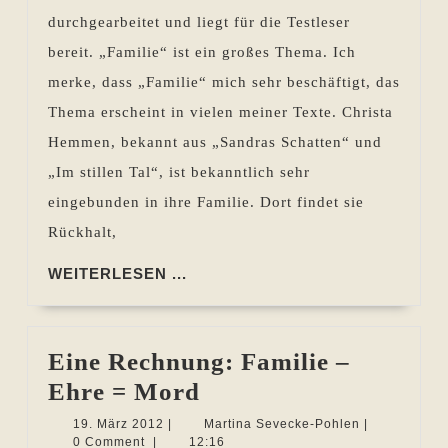
in
durchgearbeitet und liegt für die Testleser
der
bereit. „Familie“ ist ein großes Thema. Ich
Famili
merke, dass „Familie“ mich sehr beschäftigt, das
Thema erscheint in vielen meiner Texte. Christa
Hemmen, bekannt aus „Sandras Schatten“ und
„Im stillen Tal“, ist bekanntlich sehr
eingebunden in ihre Familie. Dort findet sie
Rückhalt,
WEITERLESEN
WEITERLESEN ...
...
Eine Rechnung: Familie –
Eine
Ehre = Mord
Rechnung:
19.
Martina
19. März 2012
|
Martina Sevecke-Pohlen
|
März
Sevecke-
0 Comment
|
12:16