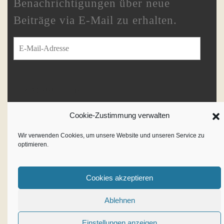
Benachrichtigungen über neue
Beiträge via E-Mail zu erhalten.
E-Mail-Adresse
ABONNIEREN
Schließe dich 233 anderen Abonnenten an
Cookie-Zustimmung verwalten
Wir verwenden Cookies, um unsere Website und unseren Service zu
optimieren.
Writer WordPress Theme
By
VWThemes
Cookies akzeptieren
Scroll
Ablehnen
Up
Einstellungen anzeigen