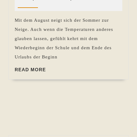
Sevecke-
2022
Rückblick
Pohlen
19.08.
Mit dem August neigt sich der Sommer zur
bis
Neige. Auch wenn die Temperaturen anderes
24.08.2022
glauben lassen, gefühlt kehrt mit dem
Wiederbeginn der Schule und dem Ende des
Urlaubs der Beginn
READ
READ MORE
MORE