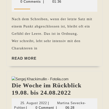
8:
Juni
Sevecke-
0 Comments
|
01:36
2012
Pohlen
Fertig
geschrieben
Nach dem Schreiben, wenn der letzte Satz mit
ist
einem Punkt abgeschlossen ist, bleibt oft ein
nicht
Gefühl der Leere. Das ist in Ordnung.
fertig
Wer schreibt, lebt sehr intensiv mit den
mit
Charakteren in
der
READ
Arbeit
READ MORE
MORE
Die Woche im Rückblick
Die
19.08. bis 24.08.2022
Woche
25.
25. August 2022
|
Martina Sevecke-
im
Martina
August
Pohlen
|
0 Comment
|
06:28