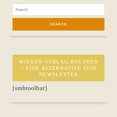
Search
for:
WIEKEN-VERLAG-RSS FEED
– EINE ALTERNATIVE ZUM
NEWSLETTER
[smbtoolbar]