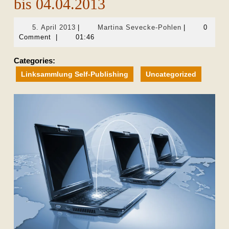
bis 04.04.2013
5.
Martina
5. April 2013
|
Martina Sevecke-Pohlen
|
0
April
Sevecke-
Comment
|
01:46
2013
Pohlen
Categories:
Linksammlung Self-Publishing
Uncategorized