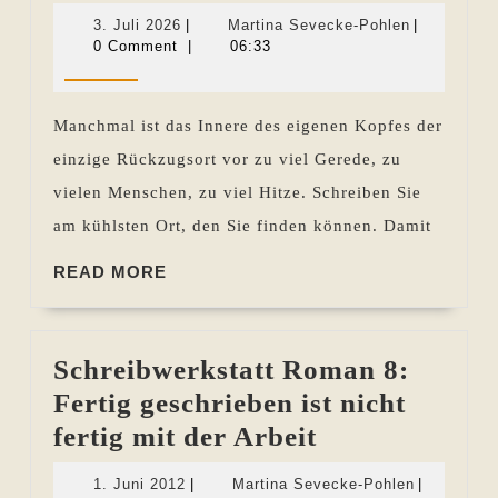
Woche
3.
Martina
3. Juli 2026
|
Martina Sevecke-Pohlen
|
im
Juli
Sevecke-
0 Comment
|
06:33
2026
Pohlen
Rückblick
26.06.
Manchmal ist das Innere des eigenen Kopfes der
bis
einzige Rückzugsort vor zu viel Gerede, zu
02.07.2026
vielen Menschen, zu viel Hitze. Schreiben Sie
am kühlsten Ort, den Sie finden können. Damit
READ
READ MORE
MORE
Schreibwerkstatt Roman 8:
Fertig geschrieben ist nicht
Schreibwerkst
fertig mit der Arbeit
Roman
1.
Martina
1. Juni 2012
|
Martina Sevecke-Pohlen
|