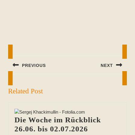
Beitragsnavigation
PREVIOUS
NEXT
Previous
Next
post:
post:
Related Post
Die Woche im Rückblick
Die
26.06. bis 02.07.2026