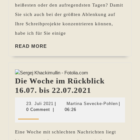
bis
heißesten oder den aufregendsten Tagen? Damit
16.07.2026
Sie sich auch bei der größten Ablenkung auf
Ihre Schreibprojekte konzentrieren können,
habe ich für Sie einige
READ
READ MORE
MORE
Die Woche im Rückblick
Die
16.07. bis 22.07.2021
Woche
23.
Martina
23. Juli 2021
|
Martina Sevecke-Pohlen
|
im
Juli
Sevecke-
0 Comment
|
06:26
2021
Pohlen
Rückblick
16.07.
Eine Woche mit schlechten Nachrichten liegt
bis