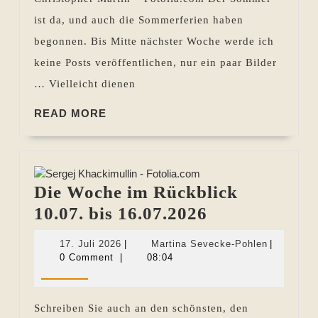
ist da, und auch die Sommerferien haben
begonnen. Bis Mitte nächster Woche werde ich
keine Posts veröffentlichen, nur ein paar Bilder
… Vielleicht dienen
READ
READ MORE
MORE
Die Woche im Rückblick
Die
10.07. bis 16.07.2026
Woche
17.
Martina
17. Juli 2026
|
Martina Sevecke-Pohlen
|
im
Juli
Sevecke-
0 Comment
|
08:04
2026
Pohlen
Rückblick
10.07.
Schreiben Sie auch an den schönsten, den