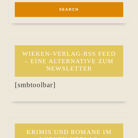
WIEKEN-VERLAG-RSS FEED
– EINE ALTERNATIVE ZUM
NEWSLETTER
[smbtoolbar]
KRIMIS UND ROMANE IM