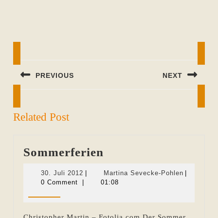
Beitragsnavigation
PREVIOUS
NEXT
Previous
Next
post:
post:
Related Post
Sommerferien
Sommerferien
30.
Martina
30. Juli 2012
|
Martina Sevecke-Pohlen
|
Juli
Sevecke-
0 Comment
|
01:08
2012
Pohlen
Christopher Martin – Fotolia.com Der Sommer