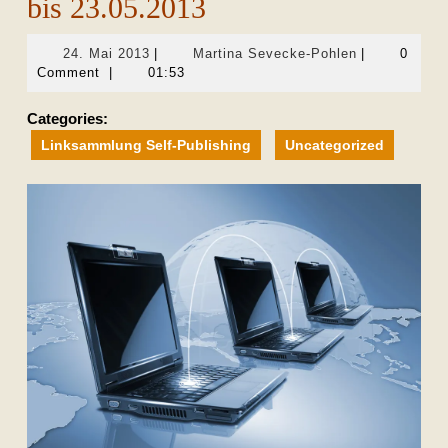
bis 23.05.2013
24.
Martina
24. Mai 2013
|
Martina Sevecke-Pohlen
|
0
Mai
Sevecke-
Comment
|
01:53
2013
Pohlen
Categories:
Linksammlung Self-Publishing
Uncategorized