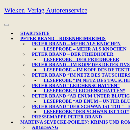
Skip
Wieken-Verlag Autorenservice
to
content
Open
Button
STARTSEITE
PETER BRAND – ROSENHEIMKRIMIS
PETER BRAND – MEHR ALS KNOCHEN
LESEPROBE – MEHR ALS KNOCHEN
PETER BRAND – DER FRIEDHOFER
LESEPROBE – DER FRIEDHOFER
PETER BRAND – IM KOPF DES DETEKTIVS
LESEPROBE – IM KOPF DES DETEKTI
PETER BRAND “IM NETZ DES TÄUSCHER
LESEPROBE “IM NETZ DES TÄUSCH
PETER BRAND “LEICHENSCHATTEN”
LESEPROBE “LEICHENSCHATTEN”
PETER BRAND “AD ENUM UNTER BLUTIG
LESEPROBE “AD ENUM – UNTER BL
PETER BRAND “DER SCHWAN IST TOT” –
LESEPROBE “DER SCHWAN IST TOT”
PRESSEMAPPE PETER BRAND
MARTINA SEVECKE-POHLEN: KRIMIS UND R
ABGESANG