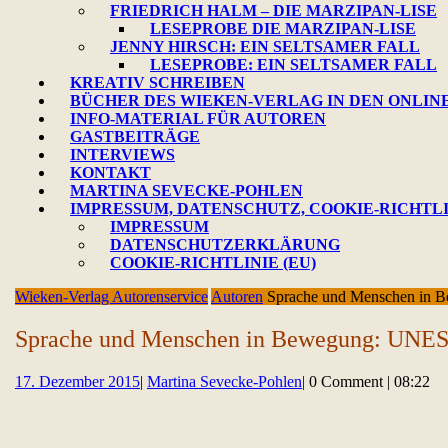
FRIEDRICH HALM – DIE MARZIPAN-LISE
LESEPROBE DIE MARZIPAN-LISE
JENNY HIRSCH: EIN SELTSAMER FALL
LESEPROBE: EIN SELTSAMER FALL
KREATIV SCHREIBEN
BÜCHER DES WIEKEN-VERLAG IN DEN ONLIN
INFO-MATERIAL FÜR AUTOREN
GASTBEITRÄGE
INTERVIEWS
KONTAKT
MARTINA SEVECKE-POHLEN
IMPRESSUM, DATENSCHUTZ, COOKIE-RICHTL
IMPRESSUM
DATENSCHUTZERKLÄRUNG
COOKIE-RICHTLINIE (EU)
CLOSE
Wieken-Verlag Autorenservice
Autoren
Sprache und Menschen in B
BUTTON
Sprache und Menschen in Bewegung: UNESC
17.
Martina
17. Dezember 2015
|
Martina Sevecke-Pohlen
|
0 Comment
|
08:22
Dezember
Sevecke-
2015
Pohlen