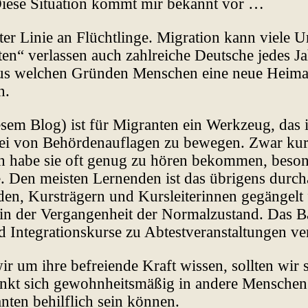
 Diese Situation kommt mir bekannt vor …
ster Linie an Flüchtlinge. Migration kann viele
ten“ verlassen auch zahlreiche Deutsche jedes 
aus welchen Gründen Menschen eine neue Heimat
n.
sem Blog) ist für Migranten ein Werkzeug, das i
rei von Behördenauflagen zu bewegen. Zwar kur
Ich habe sie oft genug zu hören bekommen, beso
. Den meisten Lernenden ist das übrigens durch
en, Kursträgern und Kursleiterinnen gegängelt 
 in der Vergangenheit der Normalzustand. Das Ba
d Integrationskurse zu Abtestveranstaltungen v
r um ihre befreiende Kraft wissen, sollten wir 
enkt sich gewohnheitsmäßig in andere Menschen 
ten behilflich sein können.