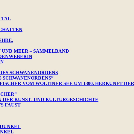
 TAL
SCHATTEN
EHRE.
T UND MEER – SAMMELBAND
NDENWEBERIN
IN
 DES SCHWANENORDENS
ES SCHWANENORDENS”
 FISCHER VOM WOLTINER SEE UM 1300. HERKUNFT DE
SCHER”
N DER KUNST- UND KULTURGESCHICHTE
S FAUST
 DUNKEL
UNKEL