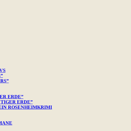
VS
S”
ERS”
ER ERDE”
UTIGER ERDE”
 EIN ROSENHEIMKRIMI
OMANE