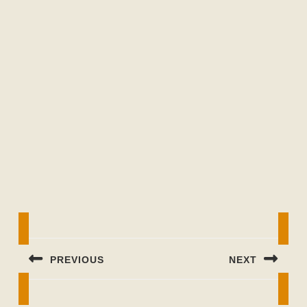
Beitragsnavigation
PREVIOUS
NEXT
Previous
Next
post:
post: