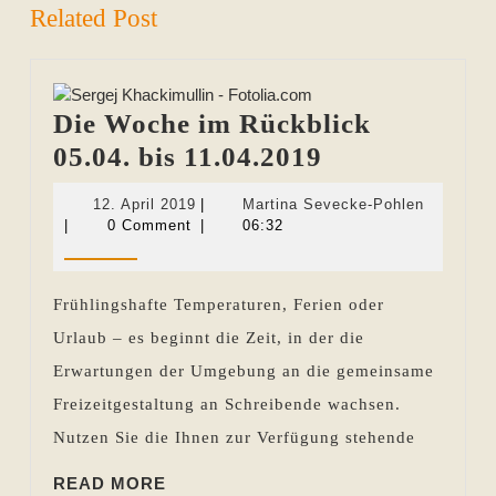
Related Post
Die Woche im Rückblick
Die
05.04. bis 11.04.2019
Woche
12.
Martina
12. April 2019
|
Martina Sevecke-Pohlen
im
April
Sevecke-
|
0 Comment
|
06:32
2019
Pohlen
Rückblick
05.04.
Frühlingshafte Temperaturen, Ferien oder
bis
Urlaub – es beginnt die Zeit, in der die
11.04.2019
Erwartungen der Umgebung an die gemeinsame
Freizeitgestaltung an Schreibende wachsen.
Nutzen Sie die Ihnen zur Verfügung stehende
READ
READ MORE