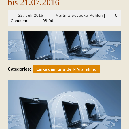
bis 21.07.2016
22.
Martina
22. Juli 2016
|
Martina Sevecke-Pohlen
|
0
Juli
Sevecke-
Comment
|
08:06
2016
Pohlen
Categories:
Linksammlung Self-Publishing