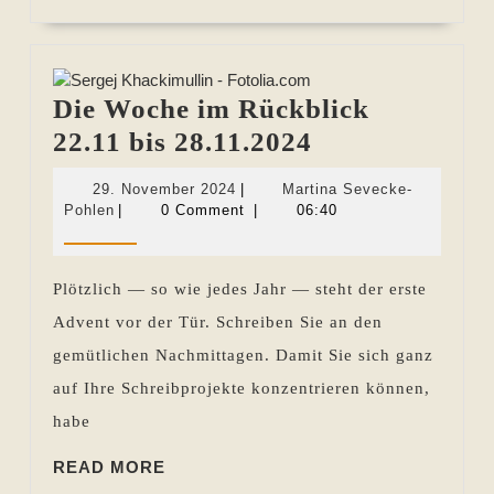
MORE
Die Woche im Rückblick
Die
22.11 bis 28.11.2024
Woche
29.
29. November 2024
|
Martina Sevecke-
im
Martina
November
Pohlen
|
0 Comment
|
06:40
Sevecke-
2024
Rückblick
Pohlen
22.11
Plötzlich — so wie jedes Jahr — steht der erste
bis
Advent vor der Tür. Schreiben Sie an den
28.11.2024
gemütlichen Nachmittagen. Damit Sie sich ganz
auf Ihre Schreibprojekte konzentrieren können,
habe
READ
READ MORE
MORE