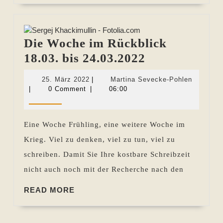
Die Woche im Rückblick
Die
18.03. bis 24.03.2022
Woche
25.
Martina
25. März 2022
|
Martina Sevecke-Pohlen
im
März
Sevecke
|
0 Comment
|
06:00
2022
Pohlen
Rückblick
18.03.
Eine Woche Frühling, eine weitere Woche im
bis
Krieg. Viel zu denken, viel zu tun, viel zu
24.03.2022
schreiben. Damit Sie Ihre kostbare Schreibzeit
nicht auch noch mit der Recherche nach den
READ
READ MORE
MORE