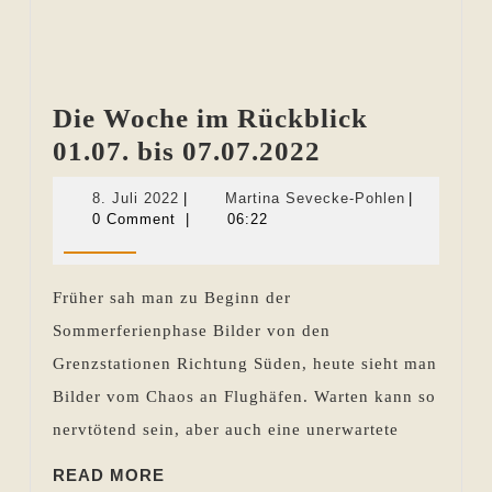
Die Woche im Rückblick
Die
01.07. bis 07.07.2022
Woche
8.
Martina
8. Juli 2022
|
Martina Sevecke-Pohlen
|
im
Juli
Sevecke-
0 Comment
|
06:22
2022
Pohlen
Rückblick
01.07.
Früher sah man zu Beginn der
bis
Sommerferienphase Bilder von den
07.07.2022
Grenzstationen Richtung Süden, heute sieht man
Bilder vom Chaos an Flughäfen. Warten kann so
nervtötend sein, aber auch eine unerwartete
READ
READ MORE