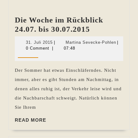
Die Woche im Rückblick
Die
24.07. bis 30.07.2015
Woche
31.
Martina
31. Juli 2015
|
Martina Sevecke-Pohlen
|
im
Juli
Sevecke-
0 Comment
|
07:48
2015
Pohlen
Rückblick
24.07.
Der Sommer hat etwas Einschläferndes. Nicht
bis
immer, aber es gibt Stunden am Nachmittag, in
30.07.2015
denen alles ruhig ist, der Verkehr leise wird und
die Nachbarschaft schweigt. Natürlich können
Sie Ihrem
READ
READ MORE
MORE