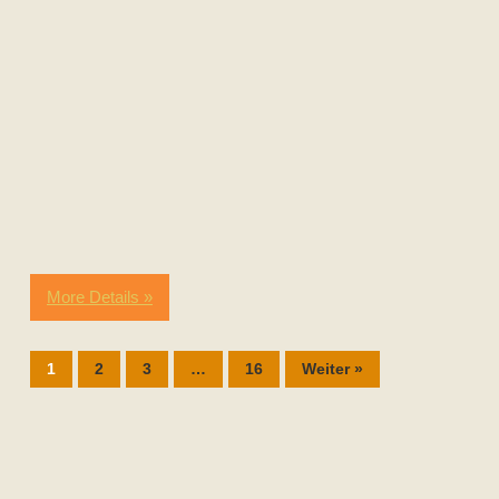
More Details »
1
2
3
…
16
Weiter »