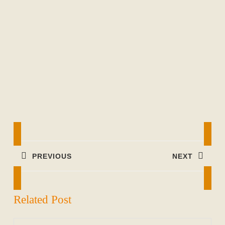
Beitragsnavigation
PREVIOUS
NEXT
Previous
Next
post:
post:
Related Post