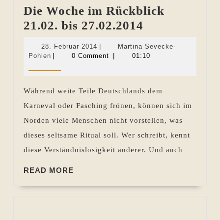
Die Woche im Rückblick
Die
21.02. bis 27.02.2014
Woche
28.
28. Februar 2014
|
Martina Sevecke-
im
Martina
Februar
Pohlen
|
0 Comment
|
01:10
Sevecke-
2014
Rückblick
Pohlen
21.02.
Während weite Teile Deutschlands dem
bis
Karneval oder Fasching frönen, können sich im
27.02.2014
Norden viele Menschen nicht vorstellen, was
dieses seltsame Ritual soll. Wer schreibt, kennt
diese Verständnislosigkeit anderer. Und auch
READ
READ MORE
MORE