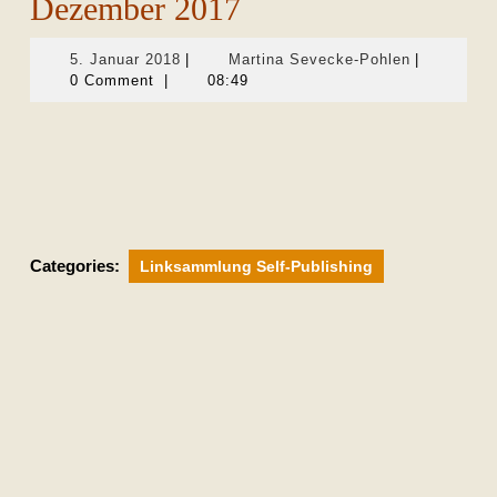
Dezember 2017
5.
Martina
5. Januar 2018
|
Martina Sevecke-Pohlen
|
Januar
Sevecke-
0 Comment
|
08:49
2018
Pohlen
Categories:
Linksammlung Self-Publishing